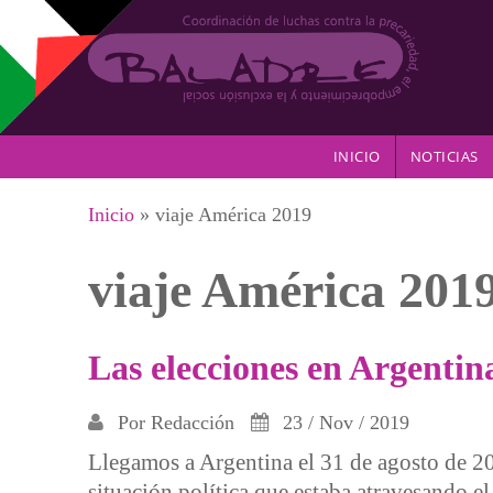
Pasar al contenido principal
INICIO
NOTICIAS
Se encuentra usted aquí
Inicio
» viaje América 2019
viaje América 201
Las elecciones en Argentin
Por
Redacción
23 / Nov / 2019
Llegamos a Argentina el 31 de agosto de 20
situación política que estaba atravesando el