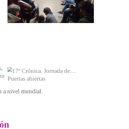
,
ra
n a nivel mundial.
ión