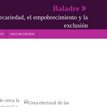
Baladre
ecariedad, el empobrecimiento y la
exclusión
YO
INICIAR SESIÓN
e cerca la
rismo
” y