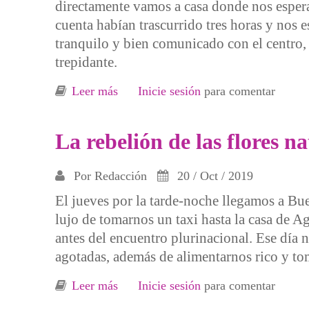
directamente vamos a casa donde nos espera
cuenta habían trascurrido tres horas y nos 
tranquilo y bien comunicado con el centro,
trepidante.
Leer más
sobre Última parada: Montevideo
Inicie sesión
para comentar
La rebelión de las flores n
Por
Redacción
20 / Oct / 2019
El jueves por la tarde-noche llegamos a Bu
lujo de tomarnos un taxi hasta la casa de A
antes del encuentro plurinacional. Ese día
agotadas, además de alimentarnos rico y t
Leer más
sobre La rebelión de las flores nativa
Inicie sesión
para comentar