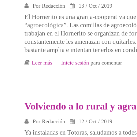
Por
Redacción
13 / Oct / 2019
El Hornerito es una granja-cooperativa que t
“
agroecológica
”. Las comillas de agroecol
trabajan en el Hornerito se organizan de fo
constantemente les amenazan con quitarles. 
bastante amplia e intentan tenerlos en cond
Leer más
sobre El Hornerito: experiencia de resi
Inicie sesión
para comentar
Volviendo a lo rural y agr
Por
Redacción
12 / Oct / 2019
Ya instaladas en Totoras, saludamos a todes