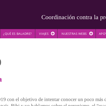
Coordinación contra la pr
¿QUÉ ES BALADRE?
VIAJES
NUESTRAS WEBS
APO
9
a
19 con el objetivo de intentar conocer un poco más d
 país. Bibi y yo hablamos sobre el peronismo, el “
mac