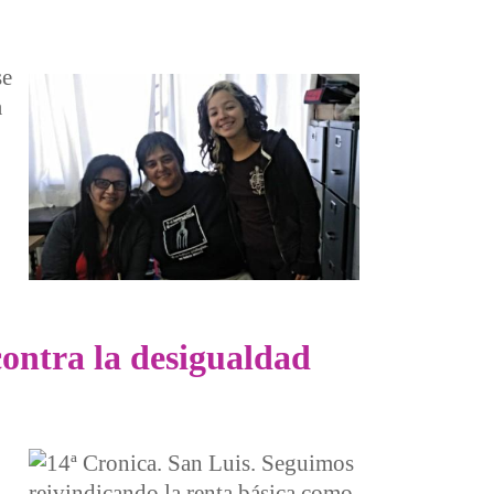
se
a
contra la desigualdad