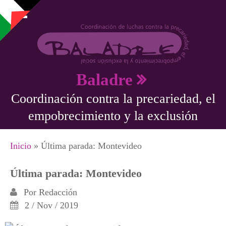
Pasar al contenido principal
Baladre
Coordinación contra la precariedad, el
empobrecimiento y la exclusión
Se encuentra usted aquí
Inicio
» Última parada: Montevideo
Última parada: Montevideo
Por
Redacción
2 / Nov / 2019