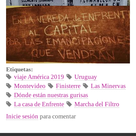
Etiquetas:
viaje América 2019
Uruguay
Montevideo
Finisterre
Las Minervas
Dónde están nuestras gurisas
La casa de Enfrente
Marcha del Filtro
Inicie sesión
para comentar