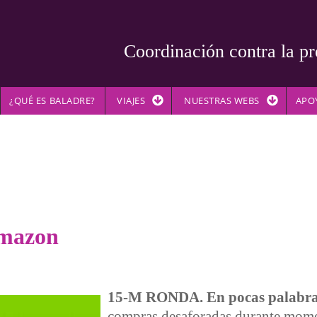
Coordinación contra la pr
¿QUÉ ES BALADRE?
VIAJES
NUESTRAS WEBS
APO
Amazon
15-M RONDA. En pocas palabra
compras desaforadas durante mome