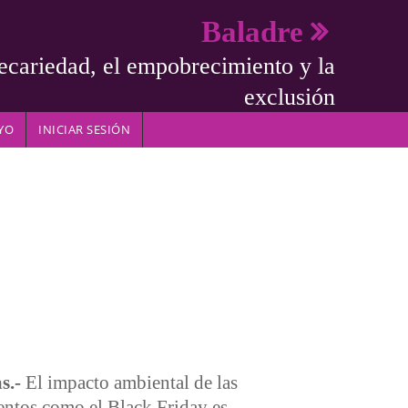
Baladre
ecariedad, el empobrecimiento y la
exclusión
YO
INICIAR SESIÓN
s.-
El impacto ambiental de las
ntos como el Black Friday es