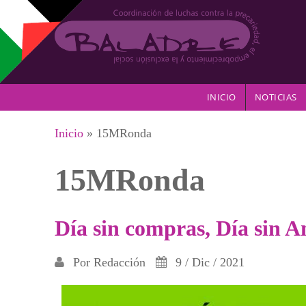
Pasar al contenido principal
INICIO
NOTICIAS
Se encuentra usted aquí
Inicio
» 15MRonda
15MRonda
Día sin compras, Día sin 
Por
Redacción
9 / Dic / 2021