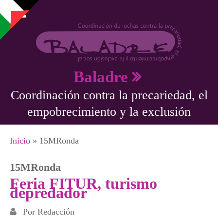
Pasar al contenido principal
Baladre
Coordinación contra la precariedad, el
empobrecimiento y la exclusión
Se encuentra usted aquí
Inicio
» 15MRonda
15MRonda
Feria FITUR, turismo
depredador
Por
Redacción