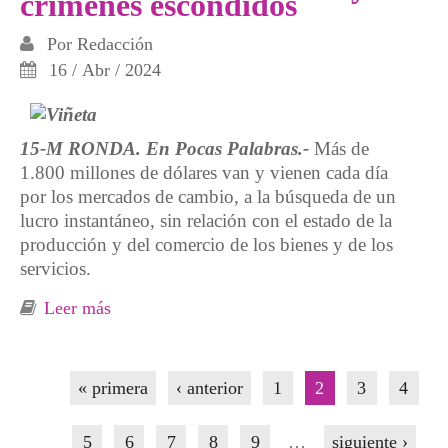
crímenes escondidos
Por
Redacción
16 / Abr / 2024
15-M RONDA. En Pocas Palabras.-
Más de
1.800 millones de dólares van y vienen cada día
por los mercados de cambio, a la búsqueda de un
lucro instantáneo, sin relación con el estado de la
producción y del comercio de los bienes y de los
servicios.
Leer más
sobre Detrás del timo fiscal hay crímenes
escondidos
Páginas
« primera
‹ anterior
1
2
3
4
5
6
7
8
9
…
siguiente ›