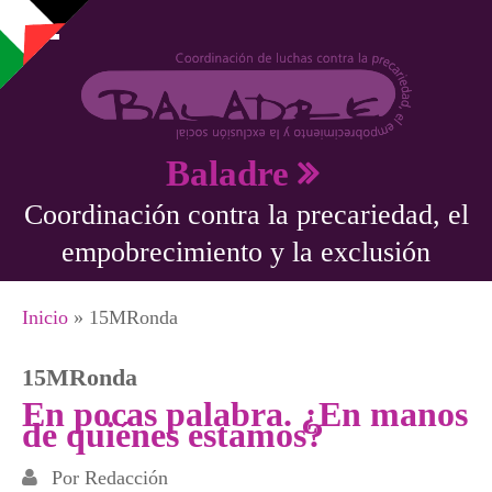
Pasar al contenido principal
Baladre
Coordinación contra la precariedad, el
empobrecimiento y la exclusión
Se encuentra usted aquí
Inicio
» 15MRonda
15MRonda
En pocas palabra. ¿En manos
de quiénes estamos?
Por
Redacción