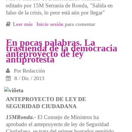
editado por 15M Serranía de Ronda, "Salida en
falso de la crisis, lo peor está aún por llegar"
Leer más
sobre Desmontando Mentiras Nº 4
Inicie sesión
para comentar
En pocas palabras. La
trastienda de la democracia
anteproyecto de ley
antiprotesta
Por
Redacción
8 / Dic / 2013
ANTEPROYECTO DE LEY DE
SEGURIDAD CIUDADANA
15MRonda.-
El Consejo de Ministros ha
aprobado el anteproyecto de ley de Seguridad
Ciudadana, se trata del primer borrador remitido