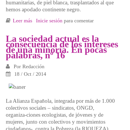
humanitarias, de piel blanca, trasplantados al que
hemos apodado continente negro.
Leer más
sobre EN POCAS PALABRAS Nº2. Un
Inicie sesión
para comentar
paseo por el mundo
La sociedad actual es la
consecuencia de los intereses
de una minoría. En pocas
palabras, nº 16
Por
Redacción
18 / Oct / 2014
La Alianza Española, integrada por más de 1.000
colectivos sociales – sindicatos, ONGD,
organiza-ciones ecologistas, de jóvenes y de
mujeres, junto con colectivos y movimientos
ciudadanos- contra la Pobreza (la RIQUEZA),