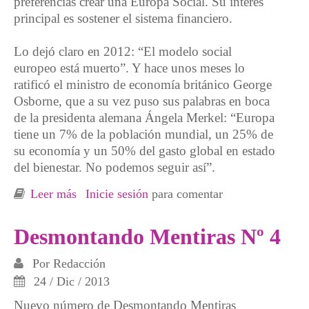
preferencias crear una Europa Social. Su interés
principal es sostener el sistema financiero.
Lo dejó claro en 2012: “El modelo social
europeo está muerto”. Y hace unos meses lo
ratificó el ministro de economía británico George
Osborne, que a su vez puso sus palabras en boca
de la presidenta alemana Ángela Merkel: “Europa
tiene un 7% de la población mundial, un 25% de
su economía y un 50% del gasto global en estado
del bienestar. No podemos seguir así”.
Leer más
sobre Desmontando mentiras Mayo 2014
Inicie sesión
para comentar
Desmontando Mentiras Nº 4
Por
Redacción
24 / Dic / 2013
Nuevo número de Desmontando Mentiras