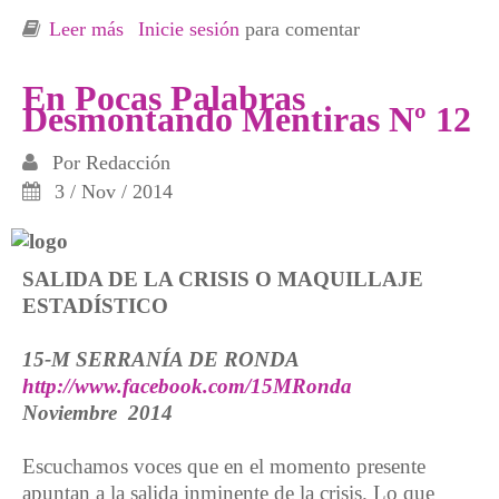
Leer más
sobre En Pocas Palabras. Una tierra que
Inicie sesión
para comentar
agoniza
En Pocas Palabras
Desmontando Mentiras Nº 12
Por
Redacción
3 / Nov / 2014
SALIDA DE LA CRISIS O MAQUILLAJE
ESTADÍSTICO
15-M SERRANÍA DE RONDA
http://www.facebook.com/15MRonda
Noviembre 2014
Escuchamos voces que en el momento presente
apuntan a la salida inminente de la crisis. Lo que