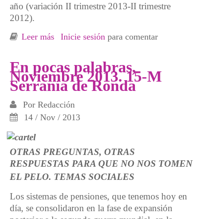
año (variación II trimestre 2013-II trimestre
2012).
Leer más
sobre En pocas palabras desmontando
Inicie sesión
para comentar
mentiras Nº 3
En pocas palabras,
Noviembre 2013. 15-M
Serranía de Ronda
Por
Redacción
14 / Nov / 2013
OTRAS PREGUNTAS, OTRAS
RESPUESTAS PARA QUE NO NOS TOMEN
EL PELO.
TEMAS SOCIALES
Los sistemas de pensiones, que tenemos hoy en
día, se consolidaron en la fase de expansión