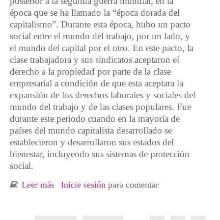
posterior a la segunda guerra mundial, en la
época que se ha llamado la “época dorada del
capitalismo”. Durante esta época, hubo un pacto
social entre el mundo del trabajo, por un lado, y
el mundo del capital por el otro. En este pacto, la
clase trabajadora y sus sindicatos aceptaron el
derecho a la propiedad por parte de la clase
empresarial a condición de que esta aceptara la
expansión de los derechos laborales y sociales del
mundo del trabajo y de las clases populares. Fue
durante este periodo cuando en la mayoría de
países del mundo capitalista desarrollado se
establecieron y desarrollaron sus estados del
bienestar, incluyendo sus sistemas de protección
social.
Leer más
sobre En pocas palabras, Noviembre 2013.
Inicie sesión
para comentar
15-M Serranía de Ronda
Páginas