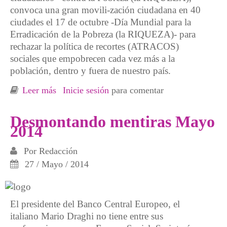
convoca una gran movili-zación ciudadana en 40
ciudades el 17 de octubre -Día Mundial para la
Erradicación de la Pobreza (la RIQUEZA)- para
rechazar la política de recortes (ATRACOS)
sociales que empobrecen cada vez más a la
población, dentro y fuera de nuestro país.
Leer más
sobre La sociedad actual es la consecuencia
Inicie sesión
para comentar
de los intereses de una minoría. En pocas
palabras, nº 16
Desmontando mentiras Mayo
2014
Por
Redacción
27 / Mayo / 2014
El presidente del Banco Central Europeo, el
italiano Mario Draghi no tiene entre sus