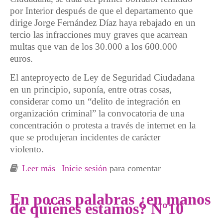
por Interior después de que el departamento que
dirige Jorge Fernández Díaz haya rebajado en un
tercio las infracciones muy graves que acarrean
multas que van de los 30.000 a los 600.000
euros.
El anteproyecto de Ley de Seguridad Ciudadana
en un principio, suponía, entre otras cosas,
considerar como un “delito de integración en
organización criminal” la convocatoria de una
concentración o protesta a través de internet en la
que se produjeran incidentes de carácter
violento.
Leer más
sobre En pocas palabras. La trastienda de la
Inicie sesión
para comentar
democracia anteproyecto de ley antiprotesta
En pocas palabras ¿en manos
de quiénes estamos? Nº10