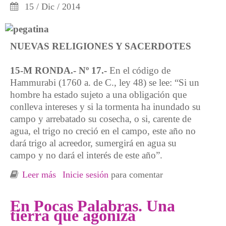
15 / Dic / 2014
NUEVAS RELIGIONES Y SACERDOTES
15-M RONDA.- Nº 17.-
En el código de
Hammurabi (1760 a. de C., ley 48) se lee: “Si un
hombre ha estado sujeto a una obligación que
conlleva intereses y si la tormenta ha inundado su
campo y arrebatado su cosecha, o si, carente de
agua, el trigo no creció en el campo, este año no
dará trigo al acreedor, sumergirá en agua su
campo y no dará el interés de este año”.
Leer más
sobre En pocas palabra. ¿En manos de
Inicie sesión
para comentar
quiénes estamos?
En Pocas Palabras. Una
tierra que agoniza