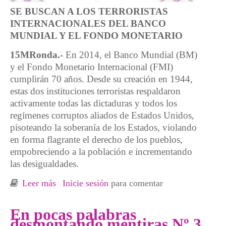
SE BUSCAN A LOS TERRORISTAS
INTERNACIONALES DEL BANCO
MUNDIAL Y EL FONDO MONETARIO
15MRonda.-
En 2014, el Banco Mundial (BM)
y el Fondo Monetario Internacional (FMI)
cumplirán 70 años. Desde su creación en 1944,
estas dos instituciones terroristas respaldaron
activamente todas las dictaduras y todos los
regímenes corruptos aliados de Estados Unidos,
pisoteando la soberanía de los Estados, violando
en forma flagrante el derecho de los pueblos,
empobreciendo a la población e incrementando
las desigualdades.
Leer más
sobre En pocas palabras ¿en manos de
Inicie sesión
para comentar
quiénes estamos? Nº10
En pocas palabras
desmontando mentiras Nº 3