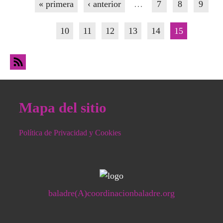
« primera
‹ anterior
…
7
8
9
10
11
12
13
14
15
Mapa del sitio
Política de Privacidad y Cookies
baladre(A)coordinacionbaladre.org