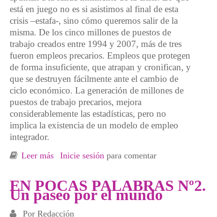
está en juego no es si asistimos al final de esta
crisis –estafa-, sino cómo queremos salir de la
misma. De los cinco millones de puestos de
trabajo creados entre 1994 y 2007, más de tres
fueron empleos precarios. Empleos que protegen
de forma insuficiente, que atrapan y cronifican, y
que se destruyen fácilmente ante el cambio de
ciclo económico. La generación de millones de
puestos de trabajo precarios, mejora
considerablemente las estadísticas, pero no
implica la existencia de un modelo de empleo
integrador.
Leer más
sobre En Pocas Palabras Desmontando
Inicie sesión
para comentar
Mentiras Nº 12
EN POCAS PALABRAS Nº2.
Un paseo por el mundo
Por
Redacción