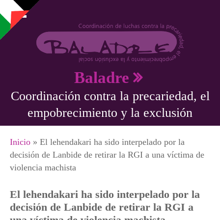
Pasar al contenido principal
Baladre
Coordinación contra la precariedad, el
empobrecimiento y la exclusión
Se encuentra usted aquí
Inicio
» El lehendakari ha sido interpelado por la
decisión de Lanbide de retirar la RGI a una víctima de
violencia machista
El lehendakari ha sido interpelado por la
decisión de Lanbide de retirar la RGI a
una víctima de violencia machista