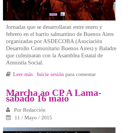
Jornadas que se desarrollaran entre enero y
febrero en el barrio salmantino de Buenos Aires
organizadas por ASDECOBA (Asociación
Desarrollo Comunitario Buenos Aires) y Baladre
que culminaran con la Asamblea Estatal de
Amnistía Social.
Leer más
sobre Espacio abierto para una nueva
Inicie sesión
para comentar
conciencia, Buenos Aires, Salamanca.
Marcha ao CP A Lama-
sábado 16 maio
Por
Redacción
11 / Mayo / 2015