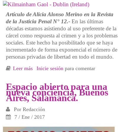
Artículo de Alicia Alonso Merino en la Revista
de la Justicia Penal N° 12.-
En las últimas
décadas estamos asistiendo al uso preferente de la
cárcel como respuesta al crimen y a los problemas
sociales. Este hecho ha posibilitado que se haya
incrementado de forma exponencial el número de
personas privadas de libertad en todo el mundo.
Leer más
sobre Algunas propuestas críticas para acabar
Inicie sesión
para comentar
con el encarcelamiento en masa
Espacio abierto para una
nueva conciencia, Buenos
Aires, Salamanca.
Por
Redacción
7 / Ene / 2017