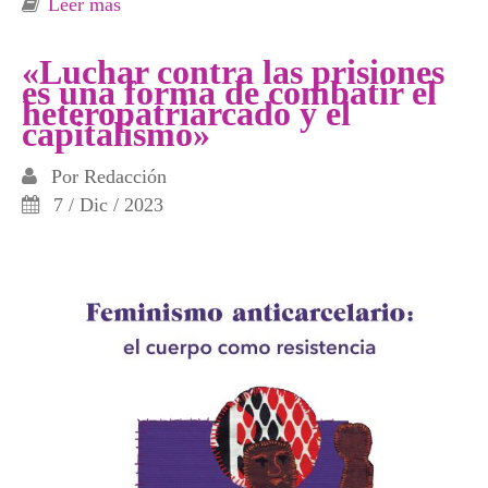
Leer más
sobre Cárceles y patriarcado: control de la
vida y los cuerpos
«Luchar contra las prisiones
es una forma de combatir el
heteropatriarcado y el
capitalismo»
Por
Redacción
7 / Dic / 2023