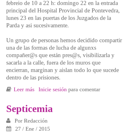
febreio de 10 a 22 h: domingo 22 en la entrada
principal del Hospital Provincial de Pontevedra,
lunes 23 en las puertas de los Juzgados de la
Parda y asi sucesivamente.
Un grupo de personas hemos decidido compartir
una de las formas de lucha de algunxs
compañer@s que están pres@s, visibilizarla y
sacarla a la calle, fuera de los muros que
encierran, marginan y aislan todo lo que sucede
dentro de las prisiones.
Leer más
sobre Ayuno colectivo solidario con las
Inicie sesión
para comentar
personas presas en lucha
Septicemia
Por
Redacción
27 / Ene / 2015