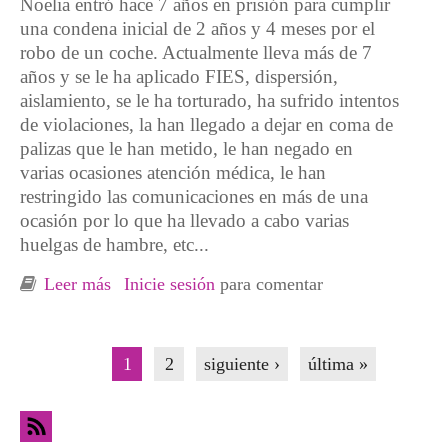
Noelia entró hace 7 años en prisión para cumplir
una condena inicial de 2 años y 4 meses por el
robo de un coche. Actualmente lleva más de 7
años y se le ha aplicado FIES, dispersión,
aislamiento, se le ha torturado, ha sufrido intentos
de violaciones, la han llegado a dejar en coma de
palizas que le han metido, le han negado en
varias ocasiones atención médica, le han
restringido las comunicaciones en más de una
ocasión por lo que ha llevado a cabo varias
huelgas de hambre, etc...
Leer más
sobre Solidaridad con Noelia Cotelo Riveiro
Inicie sesión
para comentar
Páginas
1
2
siguiente ›
última »