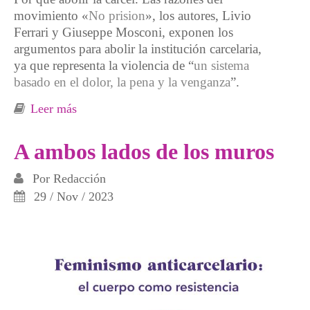
movimiento «
No prision
», los autores, Livio
Ferrari y Giuseppe Mosconi, exponen los
argumentos para abolir la institución carcelaria,
ya que representa la violencia de “
un sistema
basado en el dolor, la pena y la venganza
”.
Leer más
sobre «Luchar contra las prisiones es una
forma de combatir el heteropatriarcado y el
capitalismo»
A ambos lados de los muros
Por
Redacción
29 / Nov / 2023