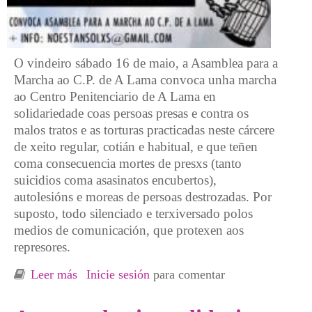
O vindeiro sábado 16 de maio, a Asamblea para a
Marcha ao C.P. de A Lama convoca unha marcha
ao Centro Penitenciario de A Lama en
solidariedade coas persoas presas e contra os
malos tratos e as torturas practicadas neste cárcere
de xeito regular, cotián e habitual, e que teñen
coma consecuencia mortes de presxs (tanto
suicidios coma asasinatos encubertos),
autolesións e moreas de persoas destrozadas. Por
suposto, todo silenciado e terxiversado polos
medios de comunicación, que protexen aos
represores.
Leer más
sobre Marcha ao CP A Lama- sábado 16 maio
Inicie sesión
para comentar