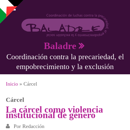
Pasar al contenido principal
Baladre
Coordinación contra la precariedad, el
empobrecimiento y la exclusión
Se encuentra usted aquí
Inicio
» Cárcel
Cárcel
La cárcel como violencia
institucional de género
Por
Redacción