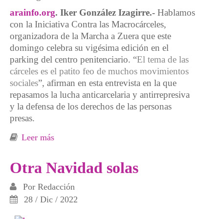
arainfo.org
. Iker González Izagirre.-
Hablamos
con la Iniciativa Contra las Macrocárceles,
organizadora de la Marcha a Zuera que este
domingo celebra su vigésima edición en el
parking del centro penitenciario. “
El tema de las
cárceles es el patito feo de muchos movimientos
sociales
”, afirman en esta entrevista en la que
repasamos la lucha anticarcelaria y antirrepresiva
y la defensa de los derechos de las personas
presas.
Leer más
sobre “Una sociedad que solo mira hacia las
rejas como solución social está condenada a
esconder los problemas frente a
Otra Navidad solas
solucionarlos”
Por
Redacción
28 / Dic / 2022