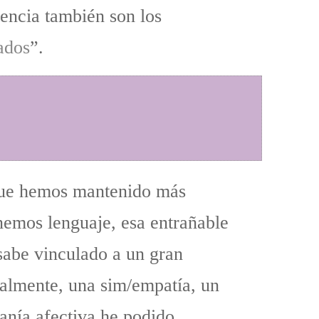
tencia también son los
ados
”.
rque hemos mantenido más
nemos lenguaje, esa entrañable
sabe vinculado a un gran
ialmente, una sim/empatía, un
canía afectiva he podido