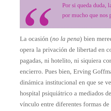
Por si queda duda, l
por mucho que nos p
La ocasión (
no la pena
) bien mere
opera la privación de libertad en c
pagadas, ni hotelito, ni siquiera
encierro. Pues bien, Erving Goffma
dinámica institucional en que se v
hospital psiquiátrico a mediados d
vínculo entre diferentes formas de 