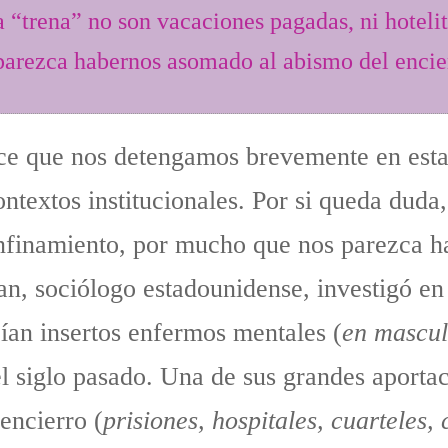
a “trena” no son vacaciones pagadas, ni hotelit
arezca habernos asomado al abismo del encie
ce que nos detengamos brevemente en esta
ontextos institucionales. Por si queda duda,
 confinamiento, por mucho que nos parezca 
n, sociólogo estadounidense, investigó en 
eían insertos enfermos mentales (
en mascul
el siglo pasado. Una de sus grandes aporta
encierro (
prisiones, hospitales, cuarteles