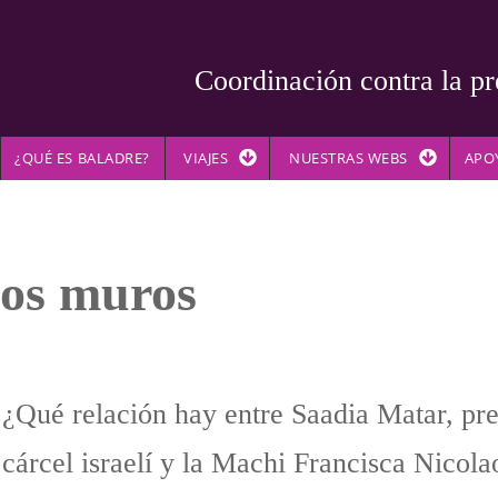
Coordinación contra la pr
¿QUÉ ES BALADRE?
VIAJES
NUESTRAS WEBS
APO
los muros
¿Qué relación hay entre Saadia Matar, pre
cárcel israelí y la Machi Francisca Nicol