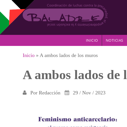
Pasar al contenido principal
INICIO
NOTICIAS
Se encuentra usted aquí
Inicio
» A ambos lados de los muros
A ambos lados de 
Por
Redacción
29 / Nov / 2023