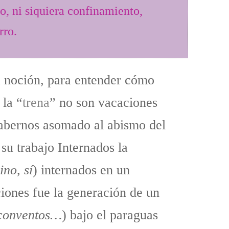
o, ni siquiera confinamiento,
rro.
 noción, para entender cómo
 la “
trena
” no son vacaciones
habernos asomado al abismo del
su trabajo Internados la
ino, sí
) internados en un
ciones fue la generación de un
, conventos…
) bajo el paraguas