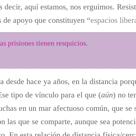
es decir, aquí estamos, nos erguimos. Resis
s de apoyo que constituyen “
espacios liber
as prisiones tienen resquicios.
a desde hace ya años, en la distancia po
Ese tipo de vínculo para el que (
aún
) no te
uchas en un mar afectuoso común, que se 
on las que se comparte, aunque sea potenc
o. En esta relación de distancia física/cer