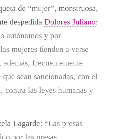
queta de “
mujer
”, monstruosa,
nte despedida
Dolores Juliano
:
omo autónomos y por
 las mujeres tienden a verse
o, además, frecuentemente
e que sean sancionadas, con el
a, contra las leyes humanas y
cela Lagarde: “
Las presas
ido por las presas,