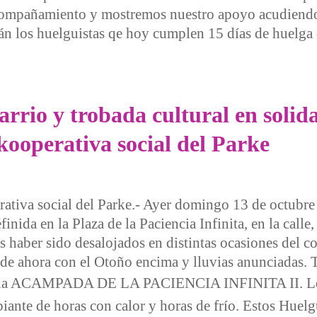
compañamiento y mostremos nuestro apoyo acudiendo 
tán los huelguistas qe hoy cumplen 15 días de huelg
operativa social del Parke y ayuntamiento, actos de apoyo y
rio y trobada cultural en solida
kooperativa social del Parke
rativa social del Parke.- Ayer domingo 13 de octubre
ida en la Plaza de la Paciencia Infinita, en la calle,
as haber sido desalojados en distintas ocasiones del c
r de ahora con el Otoño encima y lluvias anunciadas.
e la ACAMPADA DE LA PACIENCIA INFINITA II.
L
iante de horas con calor y horas de frío. Estos Huelg