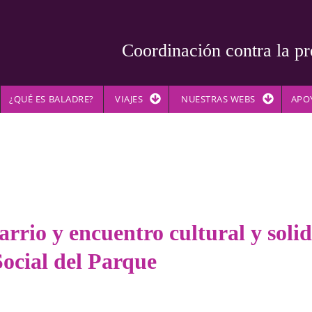
Coordinación contra la pr
¿QUÉ ES BALADRE?
VIAJES
NUESTRAS WEBS
APO
rio y encuentro cultural y solid
ocial del Parque