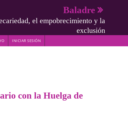
Baladre
ecariedad, el empobrecimiento y la
exclusión
YO
INICIAR SESIÓN
ario con la Huelga de