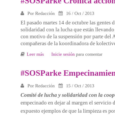
#SOSParke Crónica acción
Por
Redacción
16 / Oct / 2013
El pasado martes 14 de octubre las gentes 
solidaridad con la lucha que están llevando
con motivo de la suspensión por parte del 
compañeras de la koordinadora de kolectivos
Leer más
sobre #SOSParke Crónica acción sos 
Inicie sesión
para comentar
#SOSParke Empecinamiento
Por
Redacción
15 / Oct / 2013
Comité de lucha y solidaridad con la coope
empecinado en dejar al margen el servicio
expuesto ejemplos de que la limpieza es p