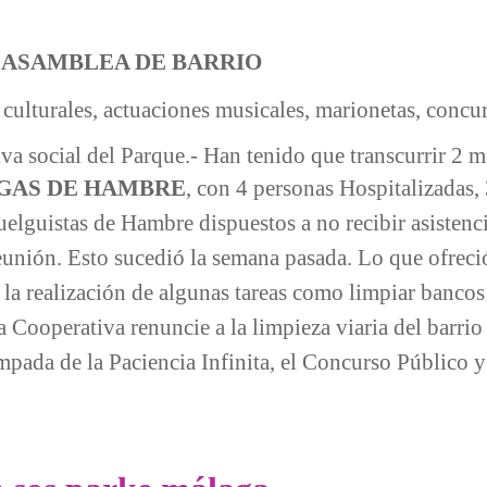
-
ASAMBLEA DE BARRIO
culturales, actuaciones musicales, marionetas, concurso
va social del Parque.- Han tenido que transcurrir 2 m
GAS DE
HAMBRE
, con 4 personas Hospitalizadas,
elguistas de Hambre dispuestos a no recibir asistencia
reunión. Esto sucedió la semana pasada. Lo que ofreci
 la realización de algunas tareas como limpiar bancos
 la Cooperativa renuncie a la limpieza viaria del barr
ampada de la Paciencia Infinita, el Concurso Público 
 encuentro cultural y solidario con la Huelga de Hambre y l