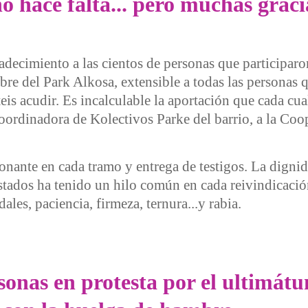
hace falta... pero muchas graci
decimiento a las cientos de personas que participaron
bre del Park Alkosa, extensible a todas las personas 
eis acudir. Es incalculable la aportación que cada c
oordinadora de Kolectivos Parke del barrio, a la Coo
ante en cada tramo y entrega de testigos. La dignida
stados ha tenido un hilo común en cada reivindicaci
les, paciencia, firmeza, ternura...y rabia.
 falta... pero muchas gracias
nas en protesta por el ultimátum