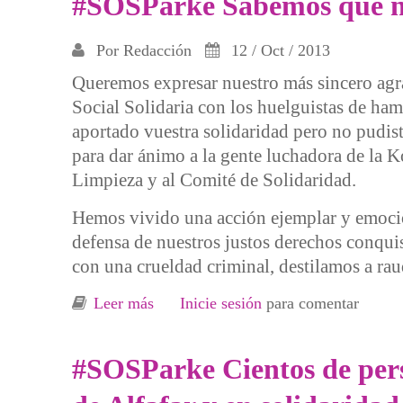
#SOSParke Sabemos que no 
Por
Redacción
12 / Oct / 2013
Queremos expresar nuestro más sincero agra
Social Solidaria con los huelguistas de ham
aportado vuestra solidaridad pero no pudist
para dar ánimo a la gente luchadora de la K
Limpieza y al Comité de Solidaridad.
Hemos vivido una acción ejemplar y emocion
defensa de nuestros justos derechos conqui
con una crueldad criminal, destilamos a rauda
Leer más
sobre #SOSParke Sabemos que no hace
Inicie sesión
para comentar
#SOSParke Cientos de perso