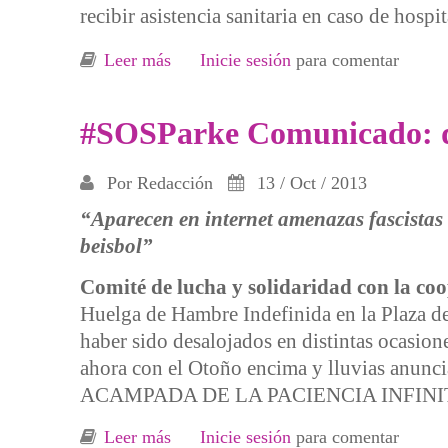
recibir asistencia sanitaria en caso de hospit
Leer más
sobre #SOSParke Asamblea de barrio y 
Inicie sesión
para comentar
#SOSParke Comunicado: dí
Por
Redacción
13 / Oct / 2013
“Aparecen en internet amenazas fascistas 
beisbol”
Comité de lucha y solidaridad con la coo
Huelga de Hambre Indefinida en la Plaza de l
haber sido desalojados en distintas ocasione
ahora con el Otoño encima y lluvias anun
ACAMPADA DE LA PACIENCIA INFINIT
Leer más
sobre #SOSParke Comunicado: día 32 
Inicie sesión
para comentar