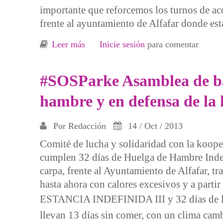
importante que reforcemos los turnos de a
frente al ayuntamiento de Alfafar donde es
Leer más
sobre Noticias #SOSParke: Reunión ko
Inicie sesión
para comentar
#SOSParke Asamblea de bar
hambre y en defensa de la 
Por
Redacción
14 / Oct / 2013
Comité de lucha y solidaridad con la koope
cumplen 32 días de Huelga de Hambre Indefin
carpa, frente al Ayuntamiento de Alfafar, tr
hasta ahora con calores excesivos y a parti
ESTANCIA INDEFINIDA III y 32 días d
llevan 13 días sin comer, con un clima camb