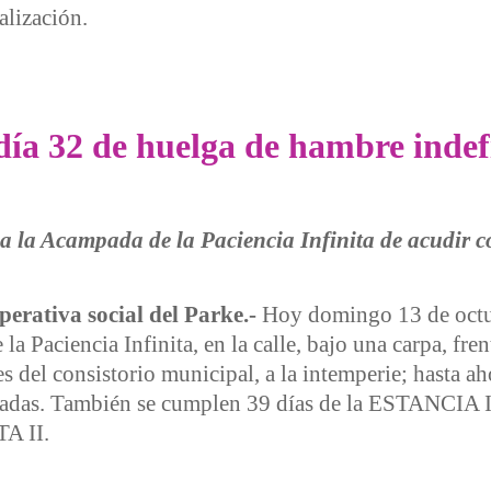
alización.
trobada cultural en solidaridad con la huelga de hambre y en
a 32 de huelga de hambre indef
a la Acampada de la Paciencia Infinita de acudir c
perativa social del Parke.-
Hoy domingo 13 de octu
a Paciencia Infinita, en la calle, bajo una carpa, fren
s del consistorio municipal, a la intemperie; hasta ah
ciadas. También se cumplen 39 días de la ESTANCIA 
A II.
de huelga de hambre indefinida