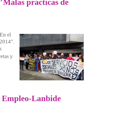
 "Malas prácticas de
 En el
 2014".
s
retas y
de Empleo-Lanbide