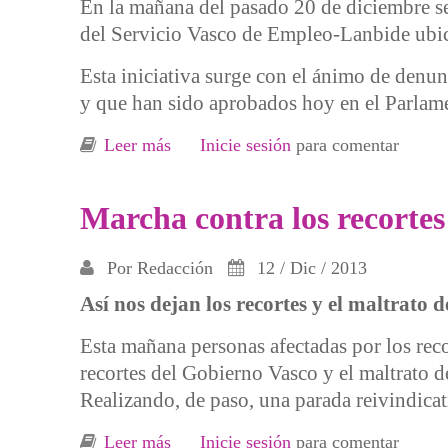
En la mañana del pasado 20 de diciembre se h
del Servicio Vasco de Empleo-Lanbide ubic
Esta iniciativa surge con el ánimo de denu
y que han sido aprobados hoy en el Parlam
Leer más
sobre #Bilbo A cuestas con la cruz de 
Inicie sesión
para comentar
Marcha contra los recortes
Por
Redacción
12 / Dic / 2013
Así nos dejan los recortes y el maltrato 
Esta mañana personas afectadas por los reco
recortes del Gobierno Vasco y el maltrato d
Realizando, de paso, una parada reivindicat
Leer más
sobre Marcha contra los recortes y po
Inicie sesión
para comentar