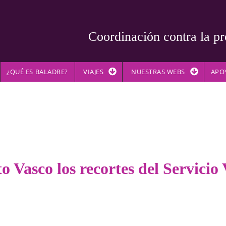
Coordinación contra la pr
¿QUÉ ES BALADRE?
VIAJES
NUESTRAS WEBS
APO
o Vasco los recortes del Servici