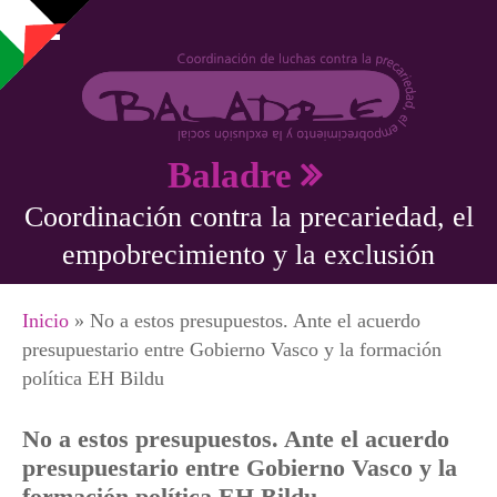
Pasar al contenido principal
Baladre
Coordinación contra la precariedad, el
empobrecimiento y la exclusión
Se encuentra usted aquí
Inicio
» No a estos presupuestos. Ante el acuerdo
presupuestario entre Gobierno Vasco y la formación
política EH Bildu
No a estos presupuestos. Ante el acuerdo
presupuestario entre Gobierno Vasco y la
formación política EH Bildu