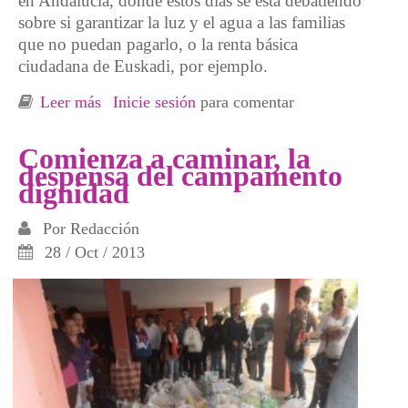
en Andalucía, dónde estos días se está debatiendo
sobre si garantizar la luz y el agua a las familias
que no puedan pagarlo, o la renta básica
ciudadana de Euskadi, por ejemplo.
Leer más
sobre En primera persona, RNE - Renta
Inicie sesión
para comentar
Básica de las Iguales
Comienza a caminar, la
despensa del campamento
dignidad
Por
Redacción
28 / Oct / 2013