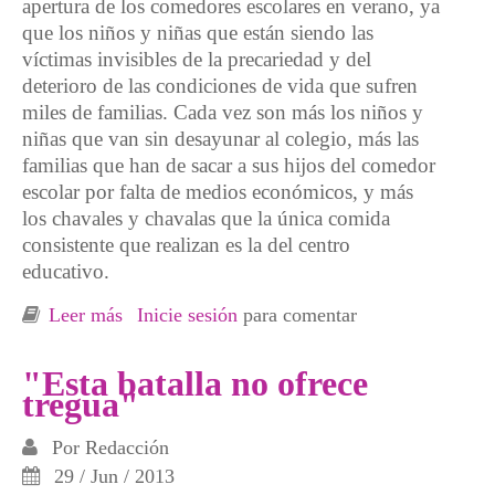
apertura de los comedores escolares en verano, ya
que los niños y niñas que están siendo las
víctimas invisibles de la precariedad y del
deterioro de las condiciones de vida que sufren
miles de familias. Cada vez son más los niños y
niñas que van sin desayunar al colegio, más las
familias que han de sacar a sus hijos del comedor
escolar por falta de medios económicos, y más
los chavales y chavalas que la única comida
consistente que realizan es la del centro
educativo.
Leer más
sobre Tras la reivindicación y lucha de los
Inicie sesión
para comentar
Campamentos Dignidad el Gobierno
extremeño abrirá 18 comedores escolares en
"Esta batalla no ofrece
tregua"
verano
Por
Redacción
29 / Jun / 2013