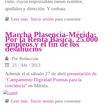
cielo, cuyos responsables tienen nombre,
apellidos y dirección. Y corbata.
Leer más
sobre Comunicado Campamentos Dignidad:
Inicie sesión
para comentar
Reuniones secretas sobre Renta Básica y
Datos EPA
Marcha Plasencia-Mérida:
Por la Renta Básica, 25.000
empleos y el fin de los
desahucios
Por
Redacción
25 / Abr / 2013
Además el el sábado 27 de abril
presentación de
"Campamento Dignidad.Poemas para la
conciencia"
en Mérida.
Leer más
sobre Marcha Plasencia-Mérida: Por la Renta
Inicie sesión
para comentar
Básica, 25.000 empleos y el fin de los