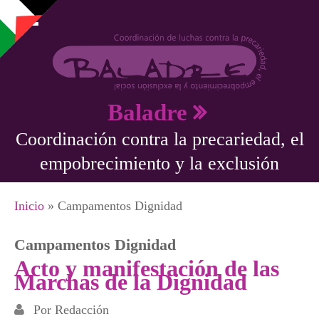
Pasar al contenido principal
Baladre
Coordinación contra la precariedad, el
empobrecimiento y la exclusión
Se encuentra usted aquí
Inicio
» Campamentos Dignidad
Campamentos Dignidad
Acto y manifestación de las
Marchas de la Dignidad
Por
Redacción