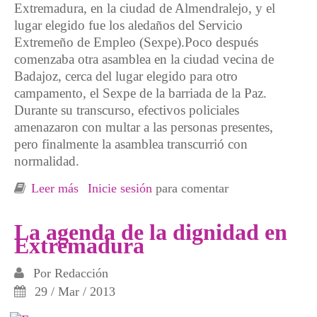
Extremadura, en la ciudad de Almendralejo, y el
lugar elegido fue los aledaños del Servicio
Extremeño de Empleo (Sexpe).Poco después
comenzaba otra asamblea en la ciudad vecina de
Badajoz, cerca del lugar elegido para otro
campamento, el Sexpe de la barriada de la Paz.
Durante su transcurso, efectivos policiales
amenazaron con multar a las personas presentes,
pero finalmente la asamblea transcurrió con
normalidad.
Leer más
sobre Dos nuevos Campamentos Dignidad en
Inicie sesión
para comentar
Extremadura
La agenda de la dignidad en
Extremadura
Por
Redacción
29 / Mar / 2013