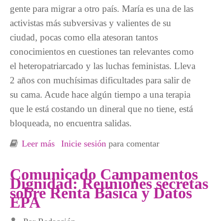
gente para migrar a otro país. María es una de las
activistas más subversivas y valientes de su
ciudad, pocas como ella atesoran tantos
conocimientos en cuestiones tan relevantes como
el heteropatriarcado y las luchas feministas. Lleva
2 años con muchísimas dificultades para salir de
su cama. Acude hace algún tiempo a una terapia
que le está costando un dineral que no tiene, está
bloqueada, no encuentra salidas.
Leer más
sobre Depresión, dignidad y condiciones
Inicie sesión
para comentar
Comunicado Campamentos
Dignidad: Reuniones secretas
sobre Renta Básica y Datos
EPA