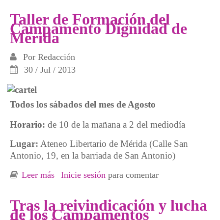
de los parados
Taller de Formación del
Campamento Dignidad de
Mérida
Por
Redacción
30 / Jul / 2013
Todos los sábados del mes de Agosto
Horario:
de 10 de la mañana a 2 del mediodía
Lugar:
Ateneo Libertario de Mérida (Calle San
Antonio, 19, en la barriada de San Antonio)
Leer más
sobre Taller de Formación del Campamento
Inicie sesión
para comentar
Dignidad de Mérida
Tras la reivindicación y lucha
de los Campamentos