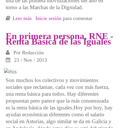
una de las primera movilizaciones del año en
torno a las Marchas de la Dignidad.
Leer más
sobre Acto y manifestación de las Marchas de
Inicie sesión
para comentar
la Dignidad
En primera persona, RNE -
Renta Básica de las Iguales
Por
Redacción
23 / Nov / 2013
Son muchos los colectivos y movimientos
sociales que reclaman, cada vez con más fuerza,
una renta básica para todos. Hay diferentes
propuestas pero parece que la más consensuada
es la renta básica de las iguales.Hoy por hoy, hay
ayudas económicas diferentes como el salario
social en Asturias, algo similar se da en Galicia y