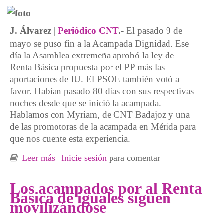
J. Álvarez |
Periódico CNT
.-
El pasado 9 de
mayo se puso fin a la Acampada Dignidad. Ese
día la Asamblea extremeña aprobó la ley de
Renta Básica propuesta por el PP más las
aportaciones de IU. El PSOE también votó a
favor. Habían pasado 80 días con sus respectivas
noches desde que se inició la acampada.
Hablamos con Myriam, de CNT Badajoz y una
de las promotoras de la acampada en Mérida para
que nos cuente esta experiencia.
Leer más
sobre "Esta batalla no ofrece tregua"
Inicie sesión
para comentar
Los acampados por al Renta
Básica de iguales siguen
movilizándose