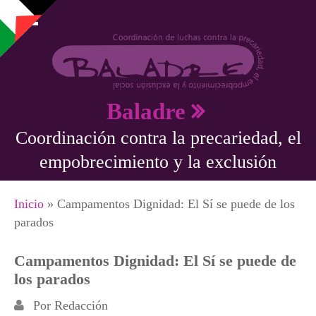
Pasar al contenido principal
Baladre
Coordinación contra la precariedad, el
empobrecimiento y la exclusión
Se encuentra usted aquí
Inicio
» Campamentos Dignidad: El Sí se puede de los
parados
Campamentos Dignidad: El Sí se puede de
los parados
Por
Redacción