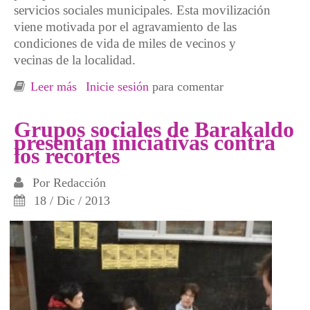
servicios sociales municipales. Esta movilización
viene motivada por el agravamiento de las
condiciones de vida de miles de vecinos y
vecinas de la localidad.
Leer más
sobre Concentración en Barakaldo contra los
Inicie sesión
para comentar
recortes
Grupos sociales de Barakaldo
presentan iniciativas contra
los recortes
Por
Redacción
18 / Dic / 2013