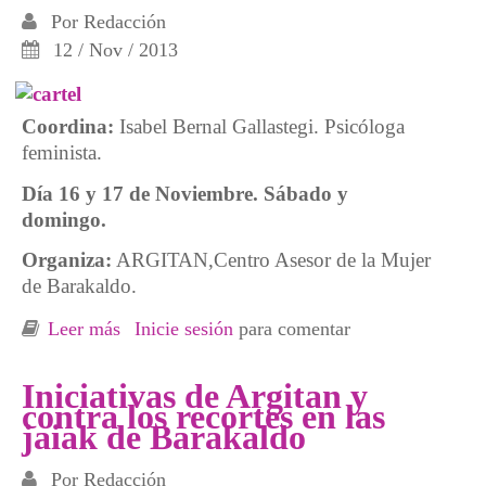
Por
Redacción
12 / Nov / 2013
Coordina:
Isabel Bernal Gallastegi. Psicóloga
feminista.
Día 16 y 17 de Noviembre. Sábado y
domingo.
Organiza:
ARGITAN,Centro Asesor de la Mujer
de Barakaldo.
Leer más
sobre Taller autodefensa para mujeres
Inicie sesión
para comentar
Iniciativas de Argitan y
contra los recortes en las
jaiak de Barakaldo
Por
Redacción