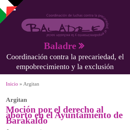
Pasar al contenido principal
Baladre
Coordinación contra la precariedad, el
empobrecimiento y la exclusión
Se encuentra usted aquí
Inicio
» Argitan
Argitan
Moción por el derecho al
aborto en el Ayuntamiento de
Barakaldo