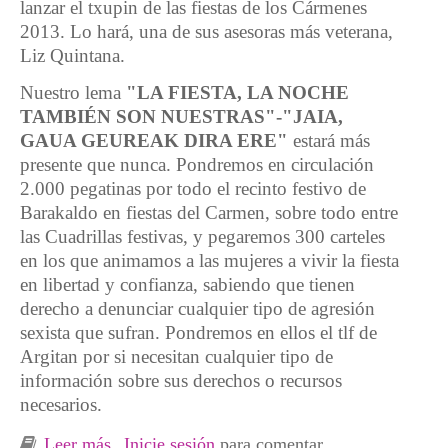
lanzar el txupin de las fiestas de los Cármenes
2013. Lo hará, una de sus asesoras más veterana,
Liz Quintana.
Nuestro lema
"LA FIESTA, LA NOCHE
TAMBIÉN SON NUESTRAS"-"JAIA,
GAUA GEUREAK DIRA ERE"
estará más
presente que nunca. Pondremos en circulación
2.000 pegatinas por todo el recinto festivo de
Barakaldo en fiestas del Carmen, sobre todo entre
las Cuadrillas festivas, y pegaremos 300 carteles
en los que animamos a las mujeres a vivir la fiesta
en libertad y confianza, sabiendo que tienen
derecho a denunciar cualquier tipo de agresión
sexista que sufran. Pondremos en ellos el tlf de
Argitan por si necesitan cualquier tipo de
información sobre sus derechos o recursos
necesarios.
Leer más
sobre “ARGITAN” Txupinera de fiestas
Inicie sesión
para comentar