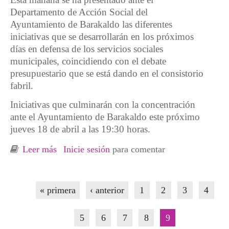
Departamento de Acción Social del
Ayuntamiento de Barakaldo las diferentes
iniciativas que se desarrollarán en los próximos
días en defensa de los servicios sociales
municipales, coincidiendo con el debate
presupuestario que se está dando en el consistorio
fabril.
Iniciativas que culminarán con la concentración
ante el Ayuntamiento de Barakaldo este próximo
jueves 18 de abril a las 19:30 horas.
Leer más
sobre Movilizaciones ante el aumento del
Inicie sesión
para comentar
paro, la pobreza y los desahucios en
Barakaldo
Páginas
« primera
‹ anterior
1
2
3
4
5
6
7
8
9