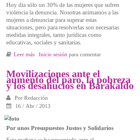
Hoy día sólo un 30% de las mujeres que sufren
violencia la denuncia. Nosotras animamos a las
mujeres a denunciar para superar estas
situaciones, pero para resolverlas son necesarias
medidas integrales, tanto jurídicas como
educativas, sociales y sanitarias.
Leer más
sobre Barakaldo. Ninguna agresión sin
Inicie sesión
para comentar
respuesta
Movilizaciones ante el
aumento del paro, la pobreza
y los desahucios en Barakaldo
Por
Redacción
16 / Abr / 2013
Por unos Presupuestos Justos y Solidarios
Esta mañana se ha presentado ante el