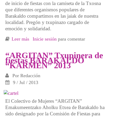
de inicio de fiestas con la camiseta de la Txosna
que diferentes organismos populares de
Barakaldo compartimos en las jaiak de nuestra
localidad. Pregón y txupinazo cargado de
emoción y solidaridad.
Leer más
sobre Las jaiak* de Bar akaldo se iniciaron
Inicie sesión
para comentar
cargad as de emoción y reivindicación
“ARGITAN” Txupinera de
fiestas BARAKALDO
“KARMEN” 2013
Por
Redacción
9 / Jul / 2013
El Colectivo de Mujeres “ARGITAN”
Emakumeentzako Aholku Etxea de Barakaldo ha
sido designado por la Comisión de Fiestas para