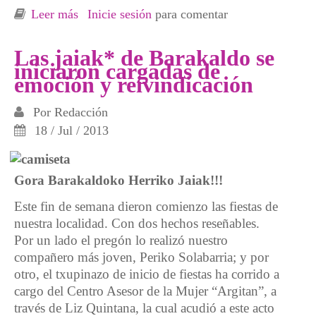
Leer más
sobre Iniciativas de Argitan y contra los
Inicie sesión
para comentar
recortes en las jaiak de Barakaldo
Las jaiak* de Bar akaldo se
iniciaron cargad as de
emoción y reivindicación
Por
Redacción
18 / Jul / 2013
Gora Barakaldoko Herriko Jaiak!!!
Este fin de semana dieron comienzo las fiestas de
nuestra localidad. Con dos hechos reseñables.
Por un lado el pregón lo realizó nuestro
compañero más joven, Periko Solabarria; y por
otro, el txupinazo de inicio de fiestas ha corrido a
cargo del Centro Asesor de la Mujer “Argitan”, a
través de Liz Quintana, la cual acudió a este acto