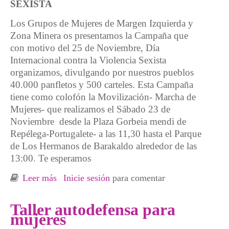
SEXISTA
Los Grupos de Mujeres de Margen Izquierda y
Zona Minera os presentamos la Campaña que
con motivo del 25 de Noviembre, Día
Internacional contra la Violencia Sexista
organizamos, divulgando por nuestros pueblos
40.000 panfletos y 500 carteles. Esta Campaña
tiene como colofón la Movilización- Marcha de
Mujeres- que realizamos el Sábado 23 de
Noviembre desde la Plaza Gorbeia mendi de
Repélega-Portugalete- a las 11,30 hasta el Parque
de Los Hermanos de Barakaldo alrededor de las
13:00. Te esperamos
Leer más
sobre CAMPAÑA 25N Contra la Violencia
Inicie sesión
para comentar
Sexista de Grupos de Mujeres de Margen
Izquierda y Zona MInera
Taller autodefensa para
mujeres