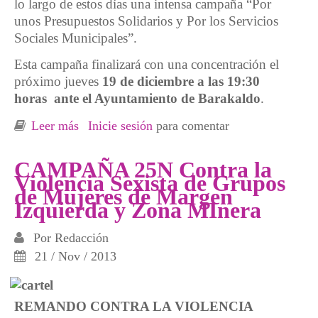
lo largo de estos días una intensa campaña “Por
unos Presupuestos Solidarios y Por los Servicios
Sociales Municipales”.
Esta campaña finalizará con una concentración el
próximo jueves
19 de diciembre a las 19:30
horas ante el Ayuntamiento de Barakaldo
.
Leer más
sobre Iniciativas en Barakaldo por unos
Inicie sesión
para comentar
presupuestos solidarios
CAMPAÑA 25N Contra la
Violencia Sexista de Grupos
de Mujeres de Margen
Izquierda y Zona MInera
Por
Redacción
21 / Nov / 2013
REMANDO CONTRA LA VIOLENCIA