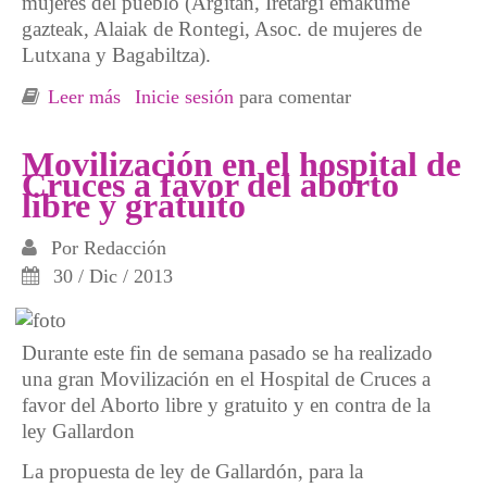
mujeres del pueblo (Argitan, Iretargi emakume
gazteak, Alaiak de Rontegi, Asoc. de mujeres de
Lutxana y Bagabiltza).
Leer más
sobre Moción por el derecho al aborto en el
Inicie sesión
para comentar
Ayuntamiento de Barakaldo
Movilización en el hospital de
Cruces a favor del aborto
libre y gratuito
Por
Redacción
30 / Dic / 2013
Durante este fin de semana pasado se ha realizado
una gran Movilización en el Hospital de Cruces a
favor del Aborto libre y gratuito y en contra de la
ley Gallardon
La propuesta de ley de Gallardón, para la