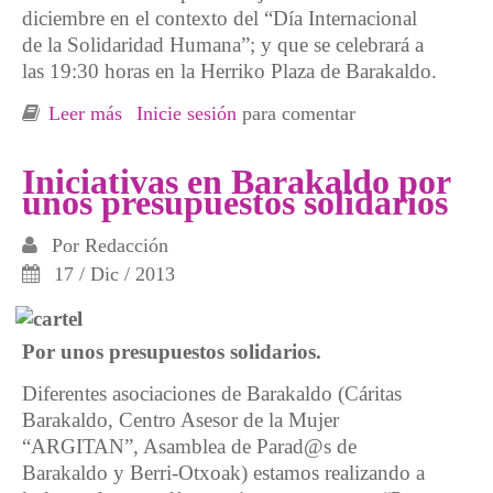
diciembre en el contexto del “Día Internacional
de la Solidaridad Humana”; y que se celebrará a
las 19:30 horas en la Herriko Plaza de Barakaldo.
Leer más
sobre Grupos sociales de Barakaldo presentan
Inicie sesión
para comentar
iniciativas contra los recortes
Iniciativas en Barakaldo por
unos presupuestos solidarios
Por
Redacción
17 / Dic / 2013
Por unos presupuestos solidarios.
Diferentes asociaciones de Barakaldo (Cáritas
Barakaldo, Centro Asesor de la Mujer
“ARGITAN”, Asamblea de Parad@s de
Barakaldo y Berri-Otxoak) estamos realizando a