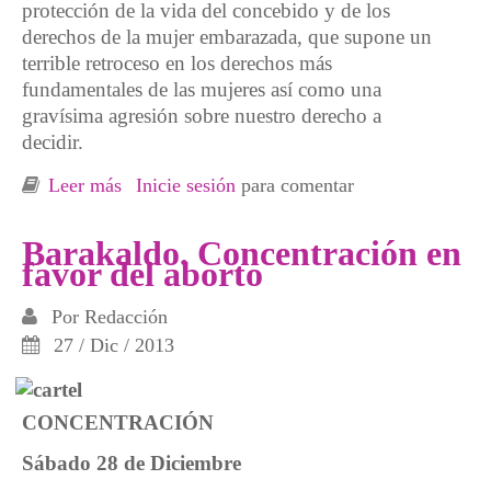
protección de la vida del concebido y de los
derechos de la mujer embarazada, que supone un
terrible retroceso en los derechos más
fundamentales de las mujeres así como una
gravísima agresión sobre nuestro derecho a
decidir.
Leer más
sobre Movilización en el hospital de Cruces a
Inicie sesión
para comentar
favor del aborto libre y gratuito
Barakaldo. Concentración en
favor del aborto
Por
Redacción
27 / Dic / 2013
CONCENTRACIÓN
Sábado 28 de Diciembre