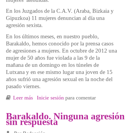
En los Juzgados de la C.A.V. (Araba, Bizkaia y
Gipuzkoa) 11 mujeres denuncian al día una
agresión sexista.
En los últimos meses, en nuestro pueblo,
Barakaldo, hemos conocido por la prensa casos
de agresiones a mujeres. En octubre de 2012 una
mujer de 50 años fue violada a las 9 de la
mañana de un domingo en los túneles de
Lutxana y en ese mismo lugar una joven de 15
años sufrió una agresión sexual en la noche del
pasado viernes.
Leer más
sobre Jaia, Gaua geurea da ere /la fiesta, la
Inicie sesión
para comentar
noche también son nuestras
Barakaldo. Ninguna agresión
sin respuesta