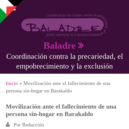
Pasar al contenido principal
Baladre
Coordinación contra la precariedad, el
empobrecimiento y la exclusión
Se encuentra usted aquí
Inicio
» Movilización ante el fallecimiento de una
persona sin-hogar en Barakaldo
Movilización ante el fallecimiento de una
persona sin-hogar en Barakaldo
Por
Redacción