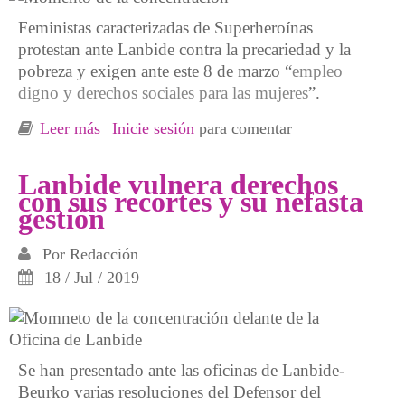
Feministas caracterizadas de Superheroínas
protestan ante Lanbide contra la precariedad y la
pobreza y exigen ante este 8 de marzo “
empleo
digno y derechos sociales para las mujeres
”.
Leer más
sobre 8 de marzo, contra la precariedad y por
Inicie sesión
para comentar
los derechos sociales. Heroínas para llegar a
fin de mes
Lanbide vulnera derechos
con sus recortes y su nefasta
gestión
Por
Redacción
18 / Jul / 2019
Se han presentado ante las oficinas de Lanbide-
Beurko varias resoluciones del Defensor del