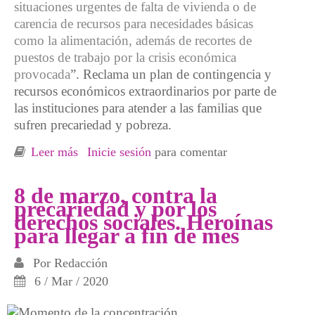
situaciones urgentes de falta de vivienda o de
carencia de recursos para necesidades básicas
como la alimentación, además de recortes de
puestos de trabajo por la crisis económica
provocada
”. Reclama un plan de contingencia y
recursos económicos extraordinarios por parte de
las instituciones para atender a las familias que
sufren precariedad y pobreza.
Leer más
sobre El coronavirus, la precariedad laboral y
Inicie sesión
para comentar
la pobreza
8 de marzo, contra la
precariedad y por los
derechos sociales. Heroínas
para llegar a fin de mes
Por
Redacción
6 / Mar / 2020