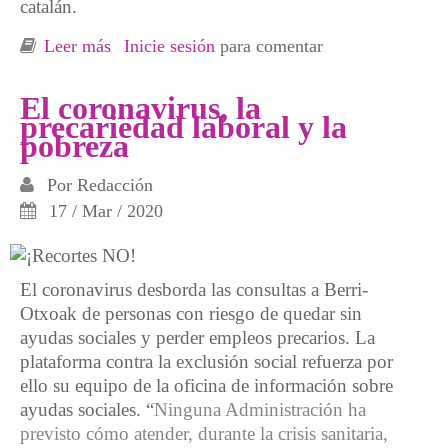
catalán.
Leer más
sobre Respuesta agroecológica a la pobreza
Inicie sesión
para comentar
alimentaria
El coronavirus, la
precariedad laboral y la
pobreza
Por
Redacción
17 / Mar / 2020
El coronavirus desborda las consultas a Berri-
Otxoak de personas con riesgo de quedar sin
ayudas sociales y perder empleos precarios. La
plataforma contra la exclusión social refuerza por
ello su equipo de la oficina de información sobre
ayudas sociales. “
Ninguna Administración ha
previsto cómo atender, durante la crisis sanitaria,