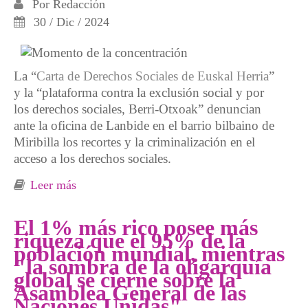
Por
Redacción
30 / Dic / 2024
La “
Carta de Derechos Sociales de Euskal Herria
”
y la “plataforma contra la exclusión social y por
los derechos sociales, Berri-Otxoak” denuncian
ante la oficina de Lanbide en el barrio bilbaino de
Miribilla los recortes y la criminalización en el
acceso a los derechos sociales.
Leer más
sobre Buzón antifraude: una alfombra roja al
racismo, el machismo y el odio
El 1% más rico posee más
riqueza que el 95% de la
población mundial, mientras
"la sombra de la oligarquía
global se cierne sobre la
Asamblea General de las
Naciones Unidas"