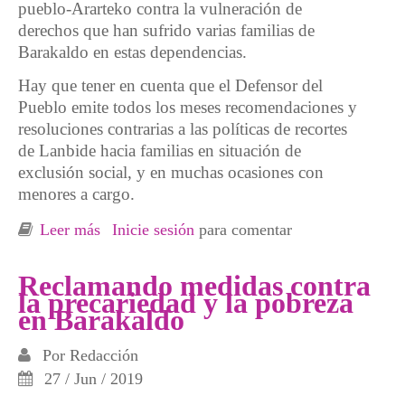
pueblo-Ararteko contra la vulneración de
derechos que han sufrido varias familias de
Barakaldo en estas dependencias.
Hay que tener en cuenta que el Defensor del
Pueblo emite todos los meses recomendaciones y
resoluciones contrarias a las políticas de recortes
de Lanbide hacia familias en situación de
exclusión social, y en muchas ocasiones con
menores a cargo.
Leer más
sobre Lanbide vulnera derechos con sus
Inicie sesión
para comentar
recortes y su nefasta gestión
Reclamando medidas contra
la precariedad y la pobreza
en Barakaldo
Por
Redacción
27 / Jun / 2019