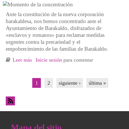
Ante la constitución de la nueva corporación
barakaldesa, nos hemos concentrado ante el
Ayuntamiento de Barakaldo, disfrazados de
«esclavos y romanos» para reclamar medidas
urgentes contra la precariedad y el
empobrecimiento de las familias de Barakaldo.
Leer más
sobre Reclamando medidas contra la
Inicie sesión
para comentar
precariedad y la pobreza en Barakaldo
Páginas
1
2
siguiente ›
última »
Mapa del sitio