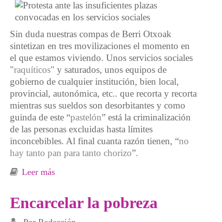
Sin duda nuestras compas de Berri Otxoak
sintetizan en tres movilizaciones el momento en
el que estamos viviendo. Unos servicios sociales
"
raquíticos
" y saturados, unos equipos de
gobierno de cualquier institución, bien local,
provincial, autonómica, etc.. que recorta y recorta
mientras sus sueldos son desorbitantes y como
guinda de este “
pastelón
” está la criminalización
de las personas excluidas hasta límites
inconcebibles. Al final cuanta razón tienen, “
no
hay tanto pan para tanto chorizo
”.
Leer más
sobre Recortes en Servicios sociales,
”chorizos y chorizas” y criminalización de la
pobreza
Encarcelar la pobreza