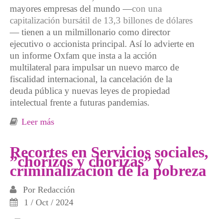
mayores empresas del mundo —
con una
capitalización bursátil de 13,3 billones de dólares
— tienen a un milmillonario como director
ejecutivo o accionista principal. Así lo advierte en
un informe Oxfam que insta a la acción
multilateral para impulsar un nuevo marco de
fiscalidad internacional, la cancelación de la
deuda pública y nuevas leyes de propiedad
intelectual frente a futuras pandemias.
Leer más
sobre El 1% más rico posee más riqueza que
el 95% de la población mundial, mientras "la
sombra de la oligarquía global se cierne sobre
Recortes en Servicios sociales,
”chorizos y chorizas” y
la Asamblea General de las Naciones Unidas"
criminalización de la pobreza
Por
Redacción
1 / Oct / 2024