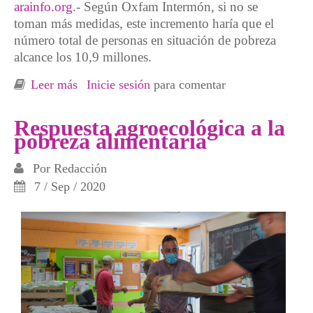
arainfo.org
.- Según Oxfam Intermón, si no se
toman más medidas, este incremento haría que el
número total de personas en situación de pobreza
alcance los 10,9 millones.
Leer más
sobre La pobreza en el Estado español podría
Inicie sesión
para comentar
aumentar en más de 1,1 millones de personas
por el impacto de la pandemia
Respuesta agroecológica a la
pobreza alimentaria
Por
Redacción
7 / Sep / 2020