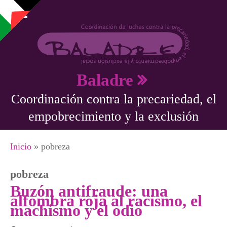
Pasar al contenido principal
Baladre
Coordinación contra la precariedad, el
empobrecimiento y la exclusión
Se encuentra usted aquí
Inicio
» pobreza
pobreza
Buzón antifraude: una
alfombra roja al racismo, el
machismo y el odio