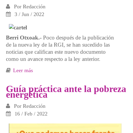
Por
Redacción
3 / Jun / 2022
Berri Otxoak.-
Poco después de la publicación
de la nueva ley de la RGI, se han sucedido las
noticias que califican este nuevo documento
como un avance respecto a la ley anterior.
Leer más
sobre La nueva reforma de la Renta de
Garantía de Ingresos: un caramelo
envenenado
Guía práctica ante la pobreza
energética
Por
Redacción
16 / Feb / 2022