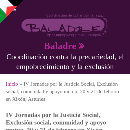
Pasar al contenido principal
Baladre
Coordinación contra la precariedad, el
empobrecimiento y la exclusión
Se encuentra usted aquí
Inicio
» IV Jornadas por la Justicia Social, Exclusión
social, comunidad y apoyo mutuo, 20 y 21 de febrero
en Xixón, Asturies
IV Jornadas por la Justicia Social,
Exclusión social, comunidad y apoyo
mutuo, 20 y 21 de febrero en Xixón,