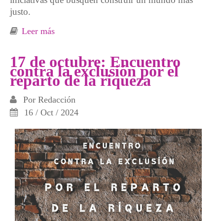
justo.
Leer más
sobre III Jornadas por la justicia social 20, 21
y 22 de febrero, Xixón
17 de octubre: Encuentro
contra la exclusión por el
reparto de la riqueza
Por
Redacción
16 / Oct / 2024