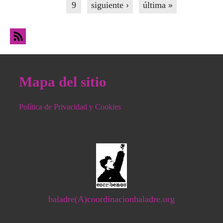
9
siguiente ›
última »
Mapa del sitio
Política de Privacidad y Cookies
baladre(A)coordinacionbaladre.org