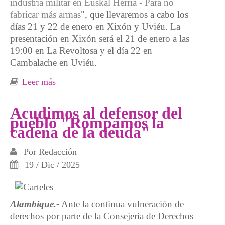
industria militar en Euskal Herria - Para no
fabricar más armas
", que llevaremos a cabo los
días 21 y 22 de enero en Xixón y Uviéu. La
presentación en Xixón será el 21 de enero a las
19:00 en La Revoltosa y el día 22 en
Cambalache en Uviéu.
Leer más
sobre Presentación del LLibru "Conversión de
la industria militar en Euskal Herria- Para no
fabricar más guerras"
Acudimos al defensor del
pueblo "Rompamos la
cadena de la deuda"
Por
Redacción
19 / Dic / 2025
Alambique.-
Ante la continua vulneración de
derechos por parte de la Consejería de Derechos