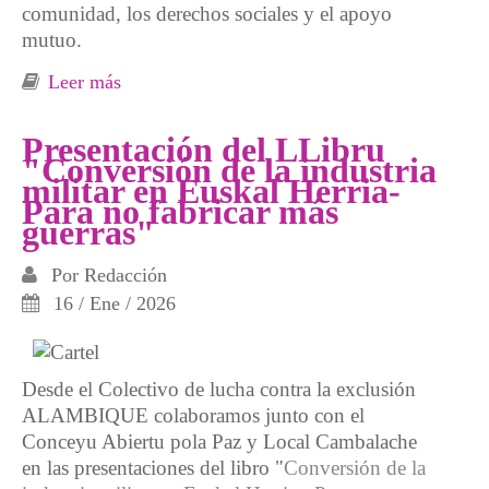
comunidad, los derechos sociales y el apoyo
mutuo.
Leer más
sobre IV Jornadas por la Justicia Social,
Exclusión social, comunidad y apoyo mutuo,
20 y 21 de febrero en Xixón, Asturies
Presentación del LLibru
"Conversión de la industria
militar en Euskal Herria-
Para no fabricar más
guerras"
Por
Redacción
16 / Ene / 2026
Desde el Colectivo de lucha contra la exclusión
ALAMBIQUE colaboramos junto con el
Conceyu Abiertu pola Paz y Local Cambalache
en las presentaciones del libro "
Conversión de la