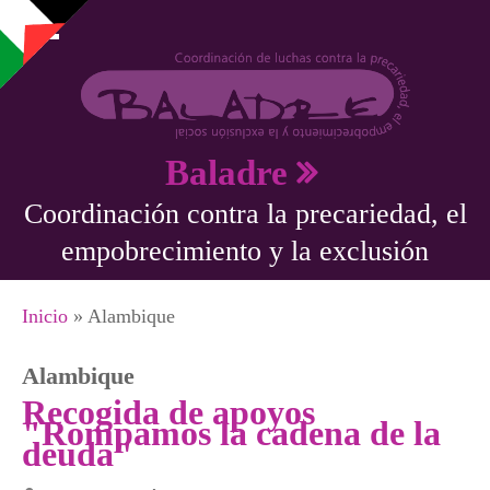
Pasar al contenido principal
Baladre
Coordinación contra la precariedad, el
empobrecimiento y la exclusión
Se encuentra usted aquí
Inicio
» Alambique
Alambique
Recogida de apoyos
"Rompamos la cadena de la
deuda"