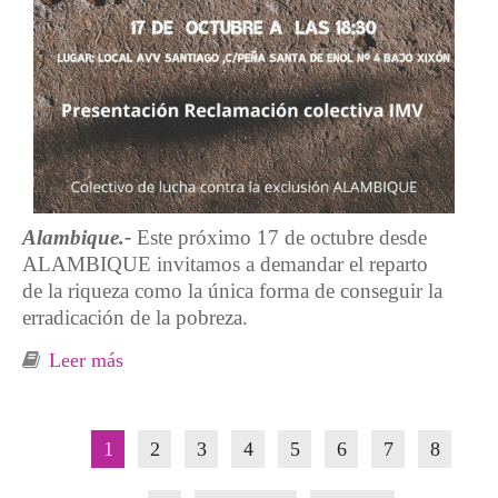
Alambique.-
Este próximo 17 de octubre desde
ALAMBIQUE invitamos a demandar el reparto
de la riqueza como la única forma de conseguir la
erradicación de la pobreza.
Leer más
sobre 17 de octubre: Encuentro contra la
exclusión por el reparto de la riqueza
Páginas
1
2
3
4
5
6
7
8