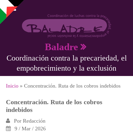
Pasar al contenido principal
Baladre
Coordinación contra la precariedad, el
empobrecimiento y la exclusión
Se encuentra usted aquí
Inicio
» Concentración. Ruta de los cobros indebidos
Concentración. Ruta de los cobros
indebidos
Por
Redacción
9 / Mar / 2026