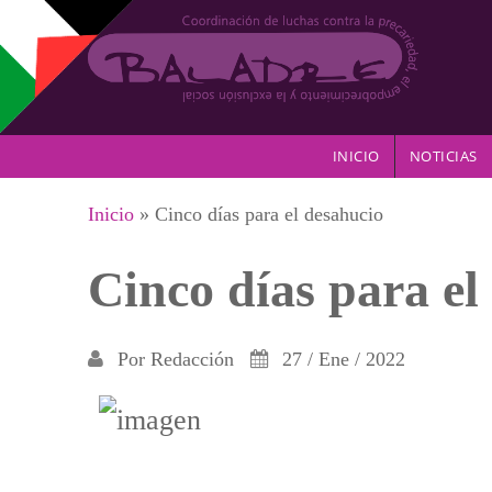
Pasar al contenido principal
INICIO
NOTICIAS
Se encuentra usted aquí
Inicio
» Cinco días para el desahucio
Cinco días para el
Por
Redacción
27 / Ene / 2022