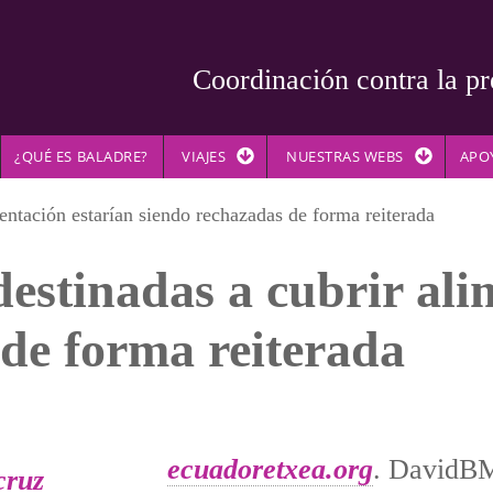
Coordinación contra la pr
¿QUÉ ES BALADRE?
VIAJES
NUESTRAS WEBS
APO
entación estarían siendo rechazadas de forma reiterada
estinadas a cubrir ali
de forma reiterada
ecuadoretxea.org
. DavidBM.