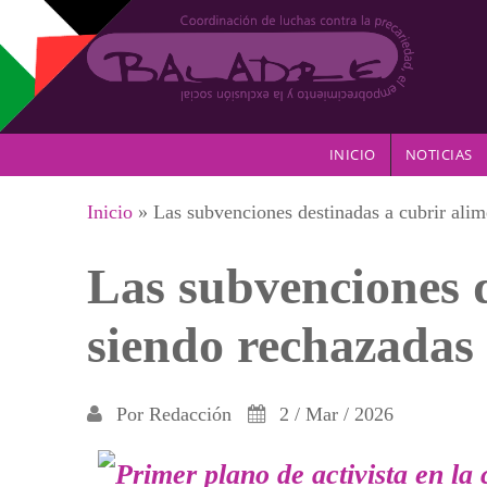
Pasar al contenido principal
INICIO
NOTICIAS
Se encuentra usted aquí
Inicio
» Las subvenciones destinadas a cubrir alim
Las subvenciones d
siendo rechazadas 
Por
Redacción
2 / Mar / 2026