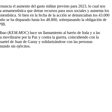
nuncia el aumento del gasto militar previsto para 2023, lo cual nos
a armamentística que detrae recursos para usos sociales y aumenta los
amentística. Si bien en la fecha de la acción se denunciaban los 43.000
e año se ha disparado hasta los 48.800, sobrepasando la obligación de
PIB.
lbao (
KEM-MOC
) hace un llamamiento al barrio de Irala y a las
a movilizarse por la Paz y contra la guerra, coincidiendo con la
cuartel de Juan de Garay y solidarizándose con las personas
mundo sin ejércitos.