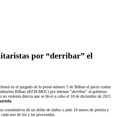
itaristas por “derribar” el
brará en el juzgado de lo penal número 5 de Bilbao el juicio contra
litarista Bilbao (
KEM-MOC
) por intentar "
derribar
" al gobierno
n no violenta directa que se llevó a cabo el 18 de diciembre de 2021
artela
.
os constitutivos de un delito de daños y pide 18 meses de prisión y
 cada uno de los y las procesadas.