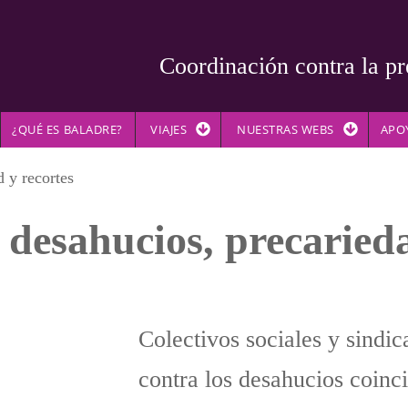
Coordinación contra la pr
¿QUÉ ES BALADRE?
VIAJES
NUESTRAS WEBS
APO
d y recortes
s desahucios, precaried
Colectivos sociales y sindic
contra los desahucios coinc