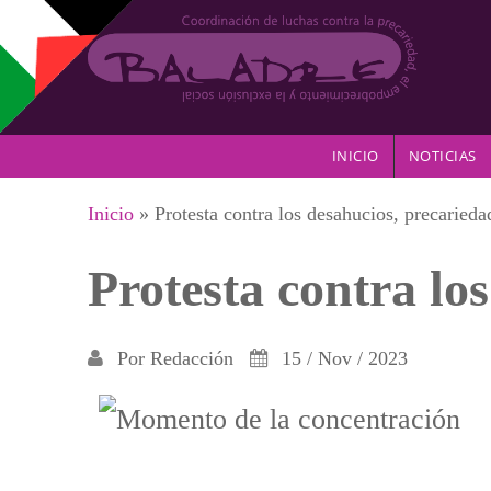
Pasar al contenido principal
INICIO
NOTICIAS
Se encuentra usted aquí
Inicio
» Protesta contra los desahucios, precarieda
Protesta contra lo
Por
Redacción
15 / Nov / 2023