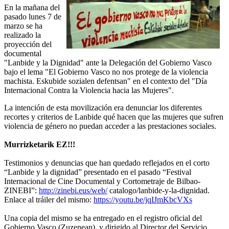
En la mañana del
pasado lunes 7 de
marzo se ha
realizado la
proyección del
documental
"Lanbide y la Dignidad" ante la Delegación del Gobierno Vasco
bajo el lema "El Gobierno Vasco no nos protege de la violencia
machista. Eskubide sozialen defentsan" en el contexto del "Día
Internacional Contra la Violencia hacia las Mujeres".
La intención de esta movilización era denunciar los diferentes
recortes y criterios de Lanbide qué hacen que las mujeres que sufren
violencia de género no puedan acceder a las prestaciones sociales.
Murrizketarik EZ!!!
Testimonios y denuncias que han quedado reflejados en el corto
“Lanbide y la dignidad” presentado en el pasado “Festival
Internacional de Cine Documental y Cortometraje de Bilbao-
ZINEBI”:
http://zinebi.eus/web/
catalogo/lanbide-y-la-dignidad.
Enlace al tráiler del mismo:
https://youtu.be/jqIJmKbcVXs
Una copia del mismo se ha entregado en el registro oficial del
Gobierno Vasco (Zuzenean), y dirigido al Director del Servicio