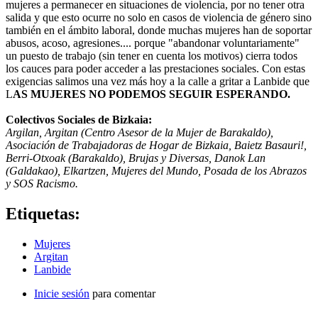
mujeres a permanecer en situaciones de violencia, por no tener otra
salida y que esto ocurre no solo en casos de violencia de género sino
también en el ámbito laboral, donde muchas mujeres han de soportar
abusos, acoso, agresiones.... porque "abandonar voluntariamente"
un puesto de trabajo (sin tener en cuenta los motivos) cierra todos
los cauces para poder acceder a las prestaciones sociales. Con estas
exigencias salimos una vez más hoy a la calle a gritar a Lanbide que
L
AS MUJERES NO PODEMOS SEGUIR ESPERANDO.
Colectivos Sociales de Bizkaia:
Argilan, Argitan (Centro Asesor de la Mujer de Barakaldo),
Asociación de Trabajadoras de Hogar de Bizkaia, Baietz Basauri!,
Berri-Otxoak (Barakaldo), Brujas y Diversas, Danok Lan
(Galdakao), Elkartzen, Mujeres del Mundo, Posada de los Abrazos
y SOS Racismo.
Etiquetas:
Mujeres
Argitan
Lanbide
Inicie sesión
para comentar