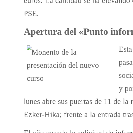
euros. La cantidad se ha elevando 
PSE.
Apertura del «Punto inform
Esta
pasa
soci
y po
lunes abre sus puertas de 11 de la
Ezker-Hika; frente a la entrada tra
El año pasado la solicitud de inf