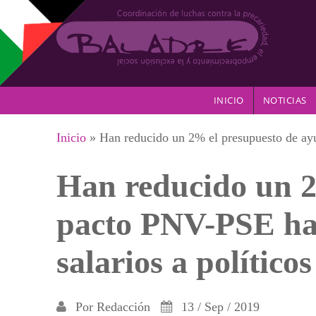
Pasar al contenido principal
INICIO
NOTICIAS
Se encuentra usted aquí
Inicio
» Han reducido un 2% el presupuesto de ayu
Han reducido un 2
pacto PNV-PSE ha 
salarios a políticos
Por
Redacción
13 / Sep / 2019