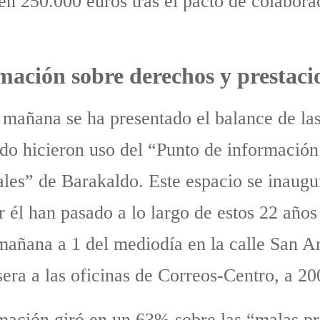
en 250.000 euros tras el pacto de colabora
ación sobre derechos y prestacio
 mañana se ha presentado el balance de las
do hicieron uso del “Punto de información
ales” de Barakaldo. Este espacio se inaug
r él han pasado a lo largo de estos 22 años
 mañana a 1 del mediodía en la calle San A
sera a las oficinas de Correos-Centro, a 20
ormación giró en un 63% sobre las “malas 