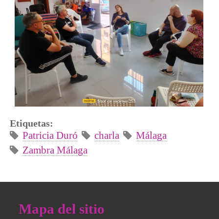
Etiquetas:
Patricia Duró
charla
Málaga
Zambra Málaga
Mapa del sitio