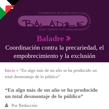
Pasar al contenido principal
Baladre
Coordinación contra la precariedad, el
empobrecimiento y la exclusión
Se encuentra usted aquí
Inicio
» “En algo más de un año se ha producido un
total desmontaje de lo público”
“En algo más de un año se ha producido
un total desmontaje de lo público”
Por
Redacción