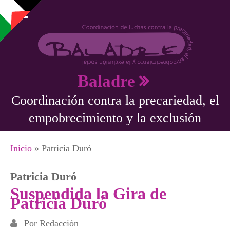
Pasar al contenido principal
Baladre
Coordinación contra la precariedad, el
empobrecimiento y la exclusión
Se encuentra usted aquí
Inicio
» Patricia Duró
Patricia Duró
Suspendida la Gira de
Patricia Duró
Por
Redacción