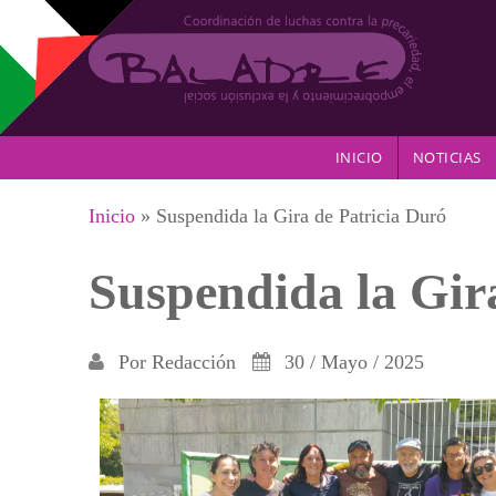
Pasar al contenido principal
INICIO
NOTICIAS
Se encuentra usted aquí
Inicio
» Suspendida la Gira de Patricia Duró
Suspendida la Gir
Por
Redacción
30 / Mayo / 2025