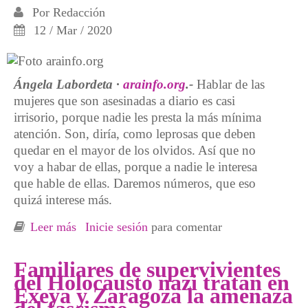
Por
Redacción
12 / Mar / 2020
Ángela Labordeta ·
arainfo.org
.-
Hablar de las
mujeres que son asesinadas a diario es casi
irrisorio, porque nadie les presta la más mínima
atención. Son, diría, como leprosas que deben
quedar en el mayor de los olvidos. Así que no
voy a habar de ellas, porque a nadie le interesa
que hable de ellas. Daremos números, que eso
quizá interese más.
Leer más
sobre Nunca
Inicie sesión
para comentar
Familiares de supervivientes
del Holocausto nazi tratan en
Exeya y Zaragoza la amenaza