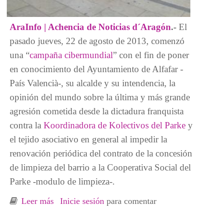
AraInfo | Achencia de Noticias d´Aragón
.-
El
pasado jueves, 22 de agosto de 2013, comenzó
una “
campaña cibermundial
” con el fin de poner
en conocimiento del Ayuntamiento de Alfafar -
País Valencià-, su alcalde y su intendencia, la
opinión del mundo sobre la última y más grande
agresión cometida desde la dictadura franquista
contra la
Koordinadora de Kolectivos del Parke
y
el tejido asociativo en general al impedir la
renovación periódica del contrato de la concesión
de limpieza del barrio a la Cooperativa Social del
Parke -modulo de limpieza-.
Leer más
sobre En marcha la ciberacción en apoyo a
Inicie sesión
para comentar
SOS Parke