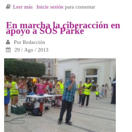
Leer más
sobre Familiares de supervivientes del
Inicie sesión
para comentar
Holocausto nazi tratan en Exeya y Zaragoza
la amenaza del fascismo
En marcha la ciberacción en
apoyo a SOS Parke
Por
Redacción
29 / Ago / 2013