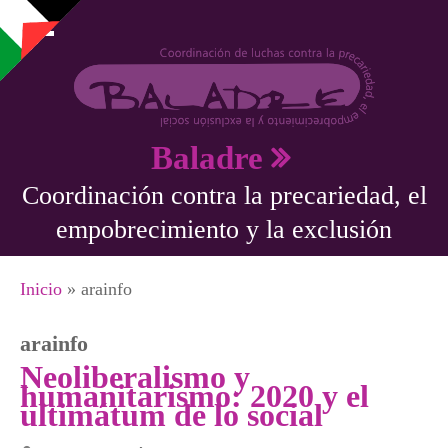
Pasar al contenido principal
Baladre
Coordinación contra la precariedad, el
empobrecimiento y la exclusión
Se encuentra usted aquí
Inicio
» arainfo
arainfo
Neoliberalismo y
humanitarismo: 2020 y el
ultimátum de lo social