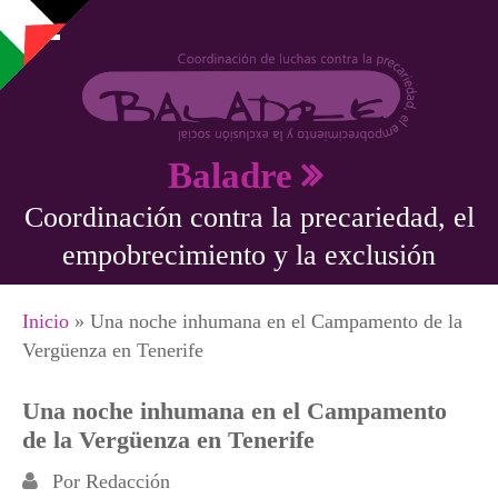
Pasar al contenido principal
Baladre
Coordinación contra la precariedad, el
empobrecimiento y la exclusión
Se encuentra usted aquí
Inicio
» Una noche inhumana en el Campamento de la
Vergüenza en Tenerife
Una noche inhumana en el Campamento
de la Vergüenza en Tenerife
Por
Redacción