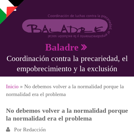
Pasar al contenido principal
Baladre
Coordinación contra la precariedad, el
empobrecimiento y la exclusión
Se encuentra usted aquí
Inicio
» No debemos volver a la normalidad porque la
normalidad era el problema
No debemos volver a la normalidad porque
la normalidad era el problema
Por
Redacción