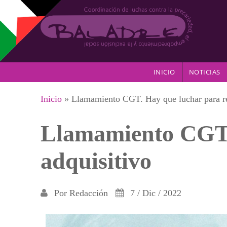
Pasar al contenido principal
INICIO
NOTICIAS
Se encuentra usted aquí
Inicio
» Llamamiento CGT. Hay que luchar para rec
Llamamiento CGT. 
adquisitivo
Por
Redacción
7 / Dic / 2022