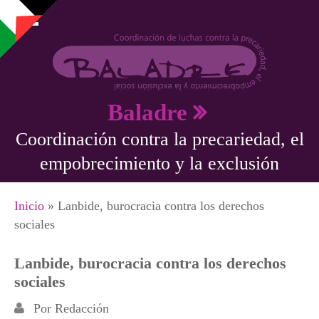
Pasar al contenido principal
Baladre
Coordinación contra la precariedad, el
empobrecimiento y la exclusión
Se encuentra usted aquí
Inicio
» Lanbide, burocracia contra los derechos
sociales
Lanbide, burocracia contra los derechos
sociales
Por
Redacción