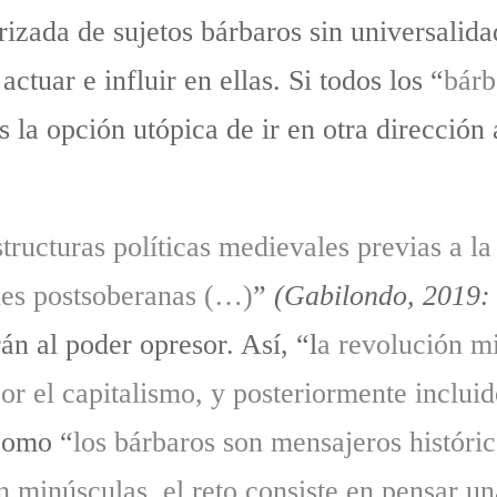
rizada de sujetos bárbaros sin universalid
ctuar e influir en ellas. Si todos los “
bárb
a opción utópica de ir en otra dirección a
structuras políticas medievales previas a 
nes postsoberanas (…)
”
(Gabilondo, 2019:
án al poder opresor. Así, “l
a revolución m
por el capitalismo, y posteriormente inclu
 como “
los bárbaros son mensajeros histórico
n minúsculas, el reto consiste en pensar u