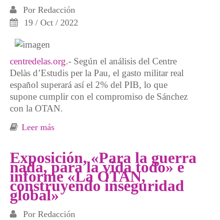
Por
Redacción
19 / Oct / 2022
centredelas.org
.- Según el análisis del Centre
Delàs d’Estudis per la Pau, el gasto militar real
español superará así el 2% del PIB, lo que
supone cumplir con el compromiso de Sánchez
con la OTAN.
Leer más
sobre Nuevo Fact Sheet del Centre Delàs: «El
gasto militar real español para 2023 será de
27.617 millones, más del doble de lo
Exposición, «Para la guerra
nada, para la vida todo» e
asignado al Ministerio de Defensa y por
informe «La OTAN,
encima del 2% del PIB que exige la OTAN»
construyendo inseguridad
global»
Por
Redacción