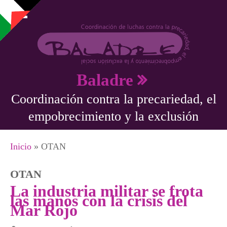
Pasar al contenido principal
Baladre
Coordinación contra la precariedad, el
empobrecimiento y la exclusión
Se encuentra usted aquí
Inicio
» OTAN
OTAN
La industria militar se frota
las manos con la crisis del
Mar Rojo