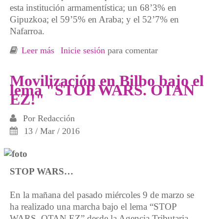
esta institución armamentística; un 68’3% en
Gipuzkoa; el 59’5% en Araba; y el 52’7% en
Nafarroa.
Leer más
sobre Movilización en Bilbo en el 30
Inicie sesión
para comentar
aniversario del referendúm Anti-OTAN
Movilización en Bilbo bajo el
lema "STOP WARS. OTAN
EZ!"
Por
Redacción
13 / Mar / 2016
STOP WARS…
En la mañana del pasado miércoles 9 de marzo se
ha realizado una marcha bajo el lema “STOP
WARS. OTAN EZ” desde la Agencia Tributaria