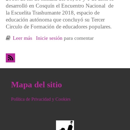
desarrolló en Cosquín el Encuentro Nacional de
la Escuelita Trashumante 2018, espacio de
educación autónoma que concluyó su Tercer
Circulo de Formación de educadores populares.
Leer más
sobre La educación popular y la ética del
Inicie sesión
para comentar
cuidado
Mapa del sitio
Política de Privacidad y Cookies