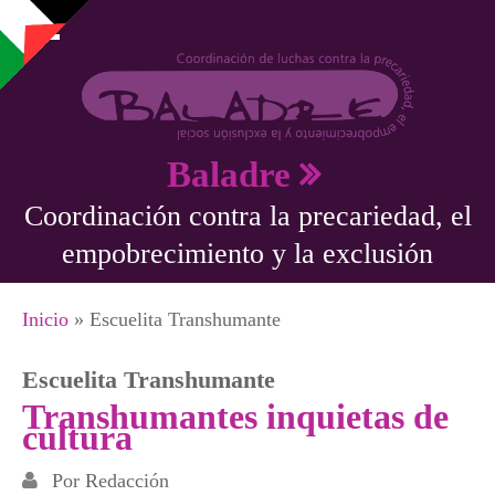
Pasar al contenido principal
Baladre
Coordinación contra la precariedad, el
empobrecimiento y la exclusión
Se encuentra usted aquí
Inicio
» Escuelita Transhumante
Escuelita Transhumante
Transhumantes inquietas de
cultura
Por
Redacción