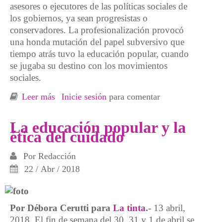
asesores o ejecutores de las políticas sociales de
los gobiernos, ya sean progresistas o
conservadores. La profesionalización provocó
una honda mutación del papel subversivo que
tiempo atrás tuvo la educación popular, cuando
se jugaba su destino con los movimientos
sociales.
Leer más
sobre Bajar y no subir
Inicie sesión
para comentar
La educación popular y la
ética del cuidado
Por
Redacción
22 / Abr / 2018
Por Débora Cerutti para
La tinta
.-
13 abril,
2018. El fin de semana del 30, 31 y 1 de abril se