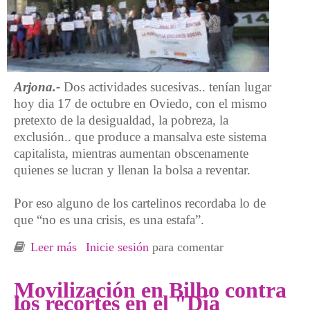
Arjona.-
Dos actividades sucesivas.. tenían lugar
hoy dia 17 de octubre en Oviedo, con el mismo
pretexto de la desigualdad, la pobreza, la
exclusión.. que produce a mansalva este sistema
capitalista, mientras aumentan obscenamente
quienes se lucran y llenan la bolsa a reventar.
Por eso alguno de los cartelinos recordaba lo de
que “no es una crisis, es una estafa”.
Leer más
sobre Erradicación de la pobreza ¿? O reparto
Inicie sesión
para comentar
de la riqueza ¿?
Movilización en Bilbo contra
los recortes en el "Día