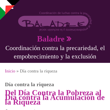
Pasar al contenido principal
Baladre
Coordinación contra la precariedad, el
empobrecimiento y la exclusión
Se encuentra usted aquí
Inicio
» Día contra la riqueza
Día contra la riqueza
Del Día Contra la Pobreza al
Día contra la Acumulación de
la Riqueza