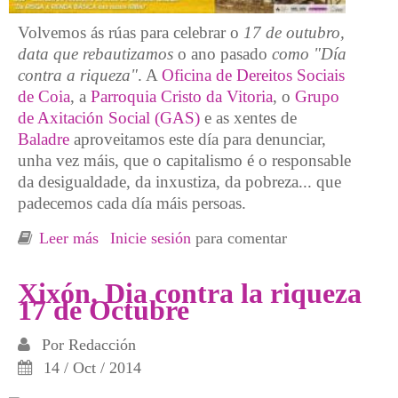
Volvemos ás rúas para celebrar o
17 de outubro,
data que rebautizamos
o ano pasado
como "Día
contra a riqueza"
. A
Oficina de Dereitos Sociais
de Coia
, a
Parroquia Cristo da Vitoria
, o
Grupo
de Axitación Social (GAS)
e as xentes de
Baladre
aproveitamos este día para denunciar,
unha vez máis, que o capitalismo é o responsable
da desigualdade, da inxustiza, da pobreza... que
padecemos cada día máis persoas.
Leer más
sobre VENRES 17 - No renomeado "Día
Inicie sesión
para comentar
contra a Riqueza" lanzamos a campaña
galega: “Da RISGA á RBis”
Xixón. Dia contra la riqueza
17 de Octubre
Por
Redacción
14 / Oct / 2014