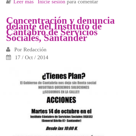
Leer más
sobre Pasacalles amordazado contra las Leyes
Inicie sesión
para comentar
Mordaza y por la Amnistía Social
Concentración y denuncia
delante del Instituto de
Cántabro de Servicios
Sociales, Santander
Por
Redacción
17 / Oct / 2014