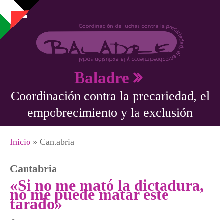
Pasar al contenido principal
Baladre
Coordinación contra la precariedad, el
empobrecimiento y la exclusión
Se encuentra usted aquí
Inicio
» Cantabria
Cantabria
«Si no me mató la dictadura,
no me puede matar este
tarado»