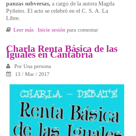
panzas subversas,
a cargo de la autora Magda
Pyñeiro. El acto se celebró en el C. S. A. La
Libre.
Leer más
sobre Presentación libro Stopgordofobia en
Inicie sesión
para comentar
Santander
Charla Renta Básica de las
Iguales en Cantabria
Por
Una persona
13 / Mar / 2017