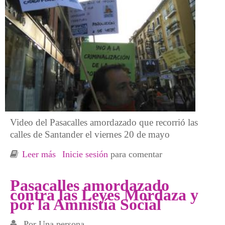
Video del Pasacalles amordazado que recorrió las
calles de Santander el viernes 20 de mayo
Leer más
sobre [Video] Pasacalles Amordazado contra
Inicie sesión
para comentar
las Leyes Mordaza y por la Amnistía Social
Pasacalles amordazado
contra las Leyes Mordaza y
por la Amnistía Social
Por
Una persona