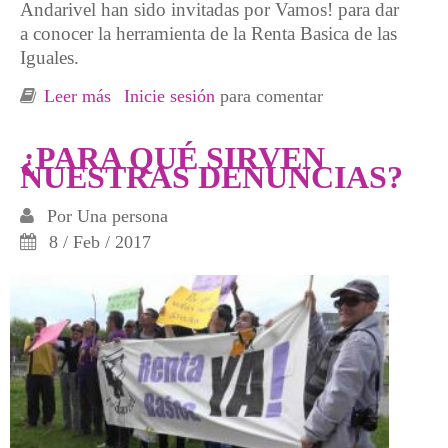
Andarivel han sido invitadas por Vamos! para dar
a conocer la herramienta de la Renta Basica de las
Iguales.
Leer más
sobre Charla Renta Básica de las Iguales en
Inicie sesión
para comentar
Cantabria
¿PARA QUÉ SIRVEN
NUESTRAS DENUNCIAS?
Por
Una persona
8 / Feb / 2017