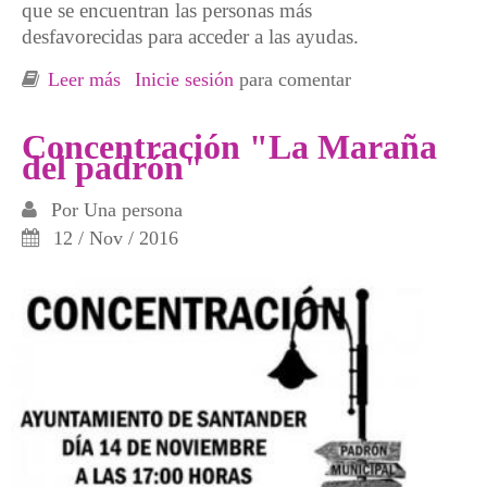
que se encuentran las personas más
desfavorecidas para acceder a las ayudas.
Leer más
sobre Concentración "La maraña del padrón"
Inicie sesión
para comentar
Concentración "La Maraña
del padrón"
Por
Una persona
12 / Nov / 2016