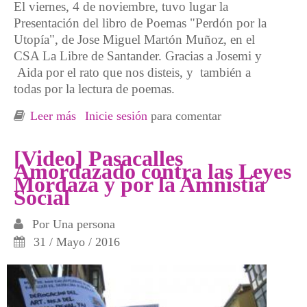
El viernes, 4 de noviembre, tuvo lugar la
Presentación del libro de Poemas "Perdón por la
Utopía", de Jose Miguel Martón Muñoz, en el
CSA La Libre de Santander. Gracias a Josemi y
Aida por el rato que nos disteis, y también a
todas por la lectura de poemas.
Leer más
sobre Presentación libro "Perdón por la
Inicie sesión
para comentar
Utopía"
[Video] Pasacalles
Amordazado contra las Leyes
Mordaza y por la Amnistía
Social
Por
Una persona
31 / Mayo / 2016