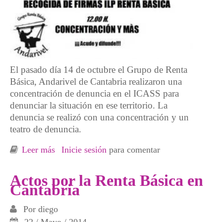
El pasado día 14 de octubre el Grupo de Renta
Básica, Andarivel de Cantabria realizaron una
concentración de denuncia en el ICASS para
denunciar la situación en ese territorio. La
denuncia se realizó con una concentración y un
teatro de denuncia.
Leer más
sobre Concentración y denuncia delante del
Inicie sesión
para comentar
Instituto de Cántabro de Servicios Sociales,
Santander
Actos por la Renta Básica en
Cantabria
Por
diego