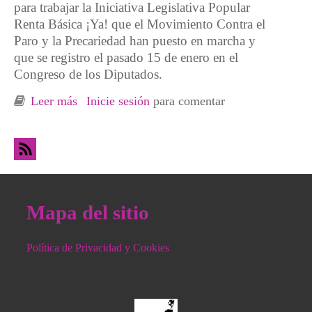
para trabajar la Iniciativa Legislativa Popular
Renta Básica ¡Ya! que el Movimiento Contra el
Paro y la Precariedad han puesto en marcha y
que se registro el pasado 15 de enero en el
Congreso de los Diputados.
Leer más
sobre Acto presentación ILP Renta Básica en
Inicie sesión
para comentar
Cantabria
Mapa del sitio
Política de Privacidad y Cookies