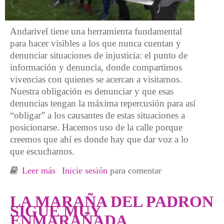
Andarivel tiene una herramienta fundamental
para hacer visibles a los que nunca cuentan y
denunciar situaciones de injusticia: el punto de
información y denuncia, donde compartimos
vivencias con quienes se acercan a visitarnos.
Nuestra obligación es denunciar y que esas
denuncias tengan la máxima repercusión para así
“obligar” a los causantes de estas situaciones a
posicionarse. Hacemos uso de la calle porque
creemos que ahí es donde hay que dar voz a lo
que escuchamos.
Leer más
sobre ¿PARA QUÉ SIRVEN NUESTRAS
Inicie sesión
para comentar
DENUNCIAS?
LA MARAÑA DEL PADRON
SIGUE MUY
ENMARAÑADA