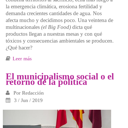
la emergencia climática, erosiona fertilidad y
demanda crecientes cantidades de agua. Nos
afecta mucho y decidimos poco. Una veintena de
multinacionales
(el Big Food)
dicta qué
productos llegan a nuestras mesas y con qué
tóxicos y consecuencias ambientales se producen.
¿Qué hacer?
Leer más
sobre Territorios que alimentan Agroecología
en 3C frente a sistemas alimentarios rotos
El municipalismo social o el
retorno de la política
Por
Redacción
3 / Jun / 2019