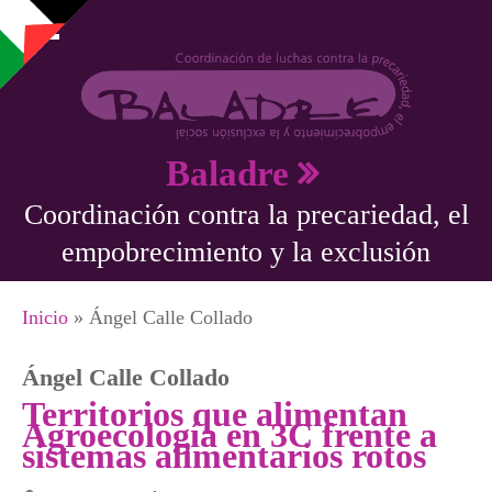
Pasar al contenido principal
Baladre
Coordinación contra la precariedad, el
empobrecimiento y la exclusión
Se encuentra usted aquí
Inicio
» Ángel Calle Collado
Ángel Calle Collado
Territorios que alimentan
Agroecología en 3C frente a
sistemas alimentarios rotos