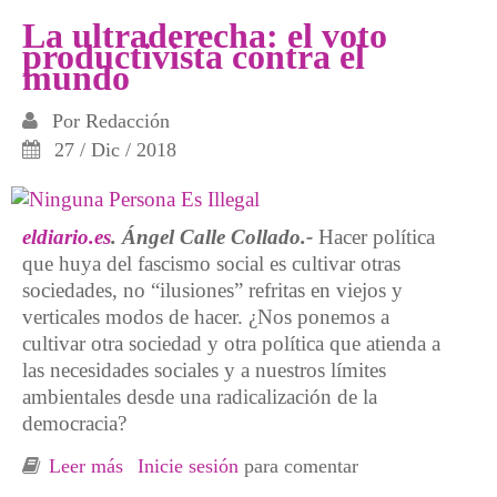
La ultraderecha: el voto
productivista contra el
mundo
Por
Redacción
27 / Dic / 2018
eldiario.es
.
Ángel Calle Collado.-
Hacer política
que huya del fascismo social es cultivar otras
sociedades, no “ilusiones” refritas en viejos y
verticales modos de hacer. ¿Nos ponemos a
cultivar otra sociedad y otra política que atienda a
las necesidades sociales y a nuestros límites
ambientales desde una radicalización de la
democracia?
Leer más
sobre La ultraderecha: el voto productivista
Inicie sesión
para comentar
contra el mundo