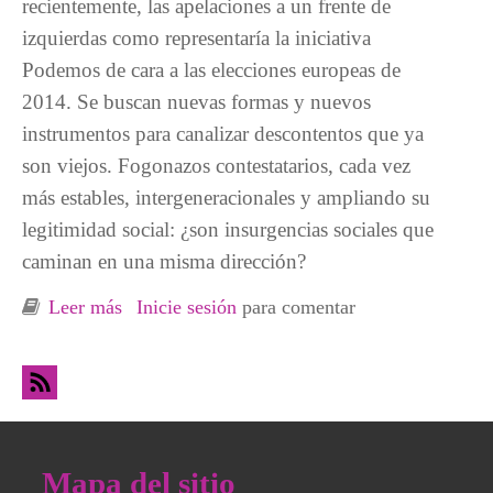
recientemente, las apelaciones a un frente de
izquierdas como representaría la iniciativa
Podemos de cara a las elecciones europeas de
2014. Se buscan nuevas formas y nuevos
instrumentos para canalizar descontentos que ya
son viejos. Fogonazos contestatarios, cada vez
más estables, intergeneracionales y ampliando su
legitimidad social: ¿son insurgencias sociales que
caminan en una misma dirección?
Leer más
sobre De los fogonazos, ¿a las insurgencias?
Inicie sesión
para comentar
Mapa del sitio