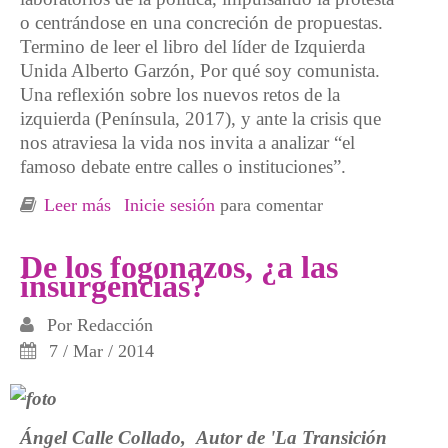
o centrándose en una concreción de propuestas.
Termino de leer el libro del líder de Izquierda
Unida Alberto Garzón, Por qué soy comunista.
Una reflexión sobre los nuevos retos de la
izquierda (Península, 2017), y ante la crisis que
nos atraviesa la vida nos invita a analizar “el
famoso debate entre calles o instituciones”.
Leer más
sobre Cultivos sociales: cuando el dilema va
Inicie sesión
para comentar
mucho más allá de calles o instituciones
De los fogonazos, ¿a las
insurgencias?
Por
Redacción
7 / Mar / 2014
Ángel Calle Collado,
Autor de 'La Transición