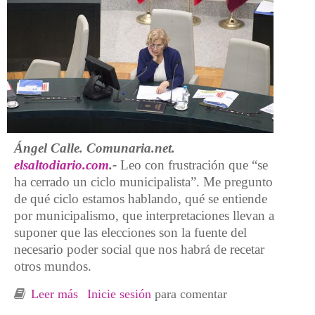
Ángel Calle. Comunaria.net.
elsaltodiario.com
.-
Leo con frustración que “se
ha cerrado un ciclo municipalista”. Me pregunto
de qué ciclo estamos hablando, qué se entiende
por municipalismo, que interpretaciones llevan a
suponer que las elecciones son la fuente del
necesario poder social que nos habrá de recetar
otros mundos.
Leer más
sobre El municipalismo social o el retorno de
Inicie sesión
para comentar
la política