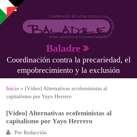
Pasar al contenido principal
Baladre
Coordinación contra la precariedad, el
empobrecimiento y la exclusión
Se encuentra usted aquí
Inicio
» [Vídeo] Alternativas ecofeministas al
capitalismo por Yayo Herrero
[Vídeo] Alternativas ecofeministas al
capitalismo por Yayo Herrero
Por
Redacción