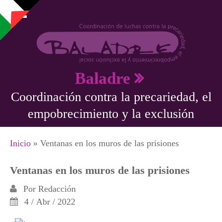
Pasar al contenido principal
Baladre
Coordinación contra la precariedad, el
empobrecimiento y la exclusión
Se encuentra usted aquí
Inicio
» Ventanas en los muros de las prisiones
Ventanas en los muros de las prisiones
Por
Redacción
4 / Abr / 2022