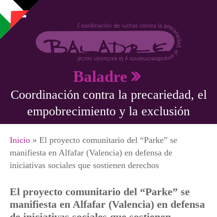
Pasar al contenido principal
Baladre
Coordinación contra la precariedad, el
empobrecimiento y la exclusión
Se encuentra usted aquí
Inicio
» El proyecto comunitario del “Parke” se
manifiesta en Alfafar (Valencia) en defensa de
iniciativas sociales que sostienen derechos
El proyecto comunitario del “Parke” se
manifiesta en Alfafar (Valencia) en defensa
de iniciativas sociales que sostienen