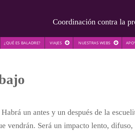
Coordinación contra la pr
¿QUÉ ES BALADRE?
VIAJES
NUESTRAS WEBS
APO
abajo
Habrá un antes y un después de la escueli
que vendrán. Será un impacto lento, difuso,