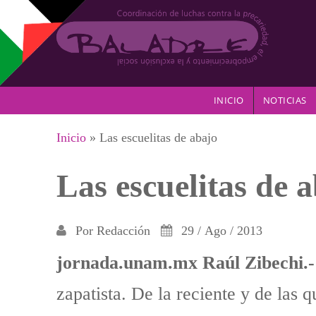
Pasar al contenido principal
INICIO
NOTICIAS
Se encuentra usted aquí
Inicio
» Las escuelitas de abajo
Las escuelitas de 
Por
Redacción
29 / Ago / 2013
jornada.unam.mx Raúl Zibechi.-
zapatista. De la reciente y de las 