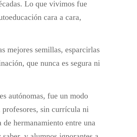
décadas. Lo que vivimos fue
utoeducación cara a cara,
as mejores semillas, esparcirlas
minación, que nunca es segura ni
des autónomas, fue un modo
 profesores, sin currícula ni
ma de hermanamiento entre una
y saber, y alumnos ignorantes a