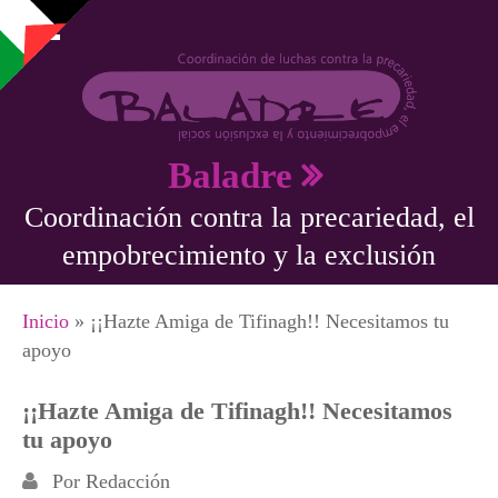
Pasar al contenido principal
Baladre
Coordinación contra la precariedad, el
empobrecimiento y la exclusión
Se encuentra usted aquí
Inicio
» ¡¡Hazte Amiga de Tifinagh!! Necesitamos tu
apoyo
¡¡Hazte Amiga de Tifinagh!! Necesitamos
tu apoyo
Por
Redacción