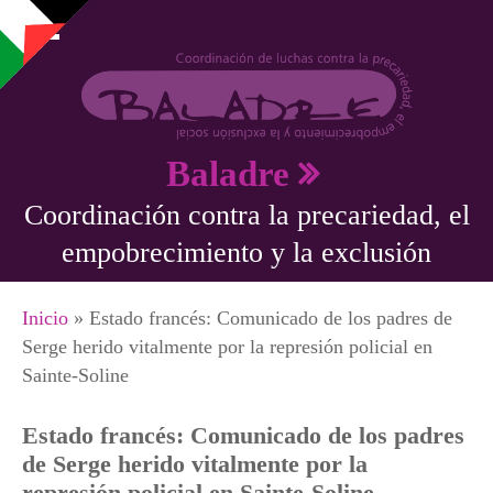
Pasar al contenido principal
Baladre
Coordinación contra la precariedad, el
empobrecimiento y la exclusión
Se encuentra usted aquí
Inicio
» Estado francés: Comunicado de los padres de
Serge herido vitalmente por la represión policial en
Sainte-Soline
Estado francés: Comunicado de los padres
de Serge herido vitalmente por la
represión policial en Sainte-Soline