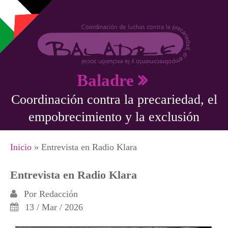
Pasar al contenido principal
Baladre
Coordinación contra la precariedad, el
empobrecimiento y la exclusión
Se encuentra usted aquí
Inicio
» Entrevista en Radio Klara
Entrevista en Radio Klara
Por
Redacción
13 / Mar / 2026