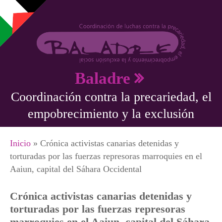
Pasar al contenido principal
Baladre
Coordinación contra la precariedad, el
empobrecimiento y la exclusión
Se encuentra usted aquí
Inicio
» Crónica activistas canarias detenidas y
torturadas por las fuerzas represoras marroquies en el
Aaiun, capital del Sáhara Occidental
Crónica activistas canarias detenidas y
torturadas por las fuerzas represoras
marroquies en el Aaiun, capital del Sáhara