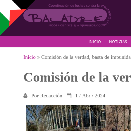
Pasar al contenido principal
INICIO
NOTICIAS
Se encuentra usted aquí
Inicio
» Comisión de la verdad, basta de impunid
Comisión de la ve
Por
Redacción
1 / Abr / 2024