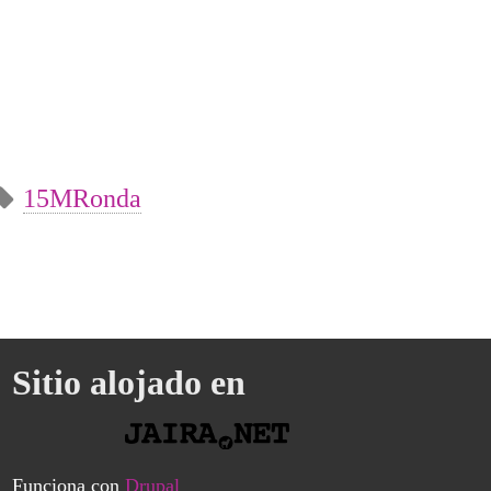
15MRonda
Sitio alojado en
Funciona con
Drupal