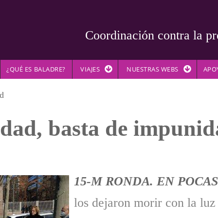
Coordinación contra la pr
¿QUÉ ES BALADRE?
VIAJES
NUESTRAS WEBS
APO
ad
rdad, basta de impuni
15-M RONDA. EN POCAS
los dejaron morir con la lu