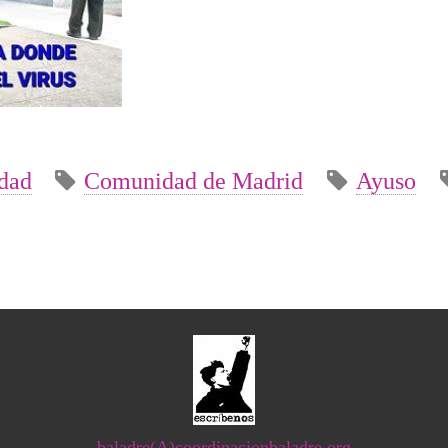
dad
Comunidad de Madrid
Ayuso
baladre(A)coordinacionbaladre.org