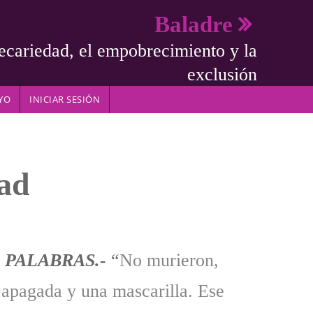
Baladre
ecariedad, el empobrecimiento y la
exclusión
YO
INICIAR SESIÓN
dad
 PALABRAS.-
“
No murieron,
z apagada y una mascarilla. Ese