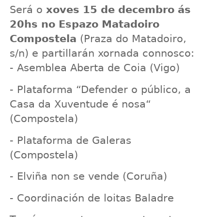
Será o
xoves
1
5 de
dec
embro ás
20hs no
Espazo Matadoiro
Compostela
(Praza do Matadoiro,
s/n
)
e partillarán
xornada
connosco:
- Asemblea Aberta de Coia (Vigo)
- Plataforma “
Defender o público, a
Casa da Xuventude é nosa
“
(Compostela)
- Plataforma de Galeras
(Compostela)
- Elviña non se vende (Coruña)
- Coordinación de loitas Baladre