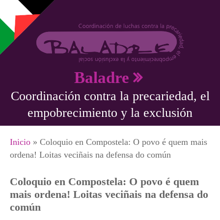
Pasar al contenido principal
Baladre
Coordinación contra la precariedad, el
empobrecimiento y la exclusión
Se encuentra usted aquí
Inicio
» Coloquio en Compostela: O povo é quem mais
ordena! Loitas veciñais na defensa do común
Coloquio en Compostela: O povo é quem
mais ordena! Loitas veciñais na defensa do
común