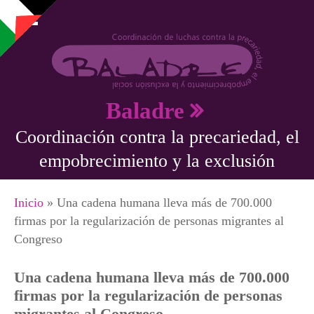
Pasar al contenido principal
Baladre
Coordinación contra la precariedad, el
empobrecimiento y la exclusión
Se encuentra usted aquí
Inicio
» Una cadena humana lleva más de 700.000
firmas por la regularización de personas migrantes al
Congreso
Una cadena humana lleva más de 700.000
firmas por la regularización de personas
migrantes al Congreso